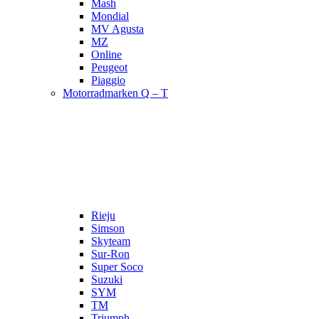
Mash
Mondial
MV Agusta
MZ
Online
Peugeot
Piaggio
Motorradmarken Q – T
Rieju
Simson
Skyteam
Sur-Ron
Super Soco
Suzuki
SYM
TM
Triumph