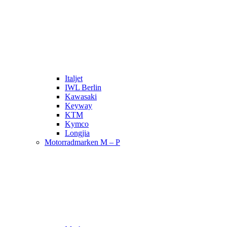
Italjet
IWL Berlin
Kawasaki
Keyway
KTM
Kymco
Longjia
Motorradmarken M – P