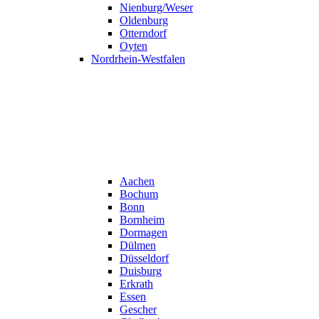
Nienburg/Weser
Oldenburg
Otterndorf
Oyten
Nordrhein-Westfalen
Aachen
Bochum
Bonn
Bornheim
Dormagen
Dülmen
Düsseldorf
Duisburg
Erkrath
Essen
Gescher