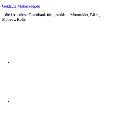
Zum
Geklaute Motorräder.de
Inhalt
– die kostenlose Datenbank für gestohlene Motorräder, Bikes,
springen
Mopeds, Roller
Facebook
Instagram
RSS