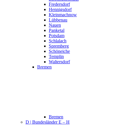
Fredersdorf
Hennigsdorf
Kleinmachnow
Lübbenau
Nauen
Panketal
Potsdam
Schlalach
Spremberg
Schöneiche
Templin
Waltersdorf
Bremen
Bremen
D | Bundesländer E – H