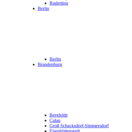
Ruderting
Berlin
Berlin
Brandenburg
Bergfelde
Calau
Groß Schacksdorf-Simmersdorf
Eisenhüttenstadt