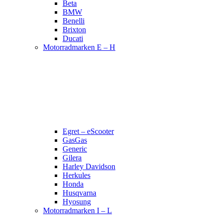
Beta
BMW
Benelli
Brixton
Ducati
Motorradmarken E – H
Egret – eScooter
GasGas
Generic
Gilera
Harley Davidson
Herkules
Honda
Husqvarna
Hyosung
Motorradmarken I – L