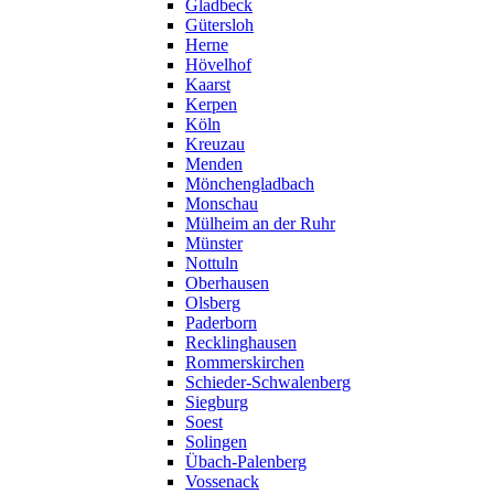
Gladbeck
Gütersloh
Herne
Hövelhof
Kaarst
Kerpen
Köln
Kreuzau
Menden
Mönchengladbach
Monschau
Mülheim an der Ruhr
Münster
Nottuln
Oberhausen
Olsberg
Paderborn
Recklinghausen
Rommerskirchen
Schieder-Schwalenberg
Siegburg
Soest
Solingen
Übach-Palenberg
Vossenack