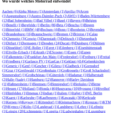
Wo wurde welches Motorrad entwendet
Aachen
(6)
Alpha Motors
(1)
Amsterdam
(1)
Aprilia
(9)
Arcen
(1)
Augustusburg
(1)
Austro-Daimler-Puch
(2)
AWO
(1)
Baden-Württemberg
(13)
Bad Sobernheim
(1)
Bad Vilbel
(1)
Basel
(1)
Bayern
(8)
Belgien
(1)
Benelli
(1)
Bergfelde
(1)
Berlin
(86)
Beta
(5)
Beucha
(1)
Bingen
(1)
Bitterfeld
(1)
BMW
(48)
Bochum
(4)
Bonn
(1)
Bornheim
(2)
Bovenden
(2)
Brandenburg
(16)
Braunschweig
(1)
Bremen
(2)
Brixton
(1)
Calau
(2)
Chemnitz
(3)
Coswig
(3)
Darmstadt
(3)
Delitzsch
(1)
Dietzenbach
(1)
Ditfurt
(1)
Dormagen
(1)
Dresden
(24)
Ducati
(8)
Duisburg
(5)
Dülmen
(1)
Düsseldorf
(10)
E-Roller
(1)
Egret
(1)
Eilenberg
(1)
Eisenhüttenstadt
(1)
Eltville-Erbach
(1)
Erkrath
(2)
EScooter
(1)
Essen
(5)
Eupen
(1)
Falkenstein
(2)
Frankfurt Am Main
(1)
Fredersdorf
(1)
Freiburg
(1)
Freital
(1)
Friedberg
(1)
Garlasco PV
(1)
GasGas
(1)
Geklaut
(414)
Gelsenkirchen
(1)
Generic
(1)
Genf
(1)
Gescher
(1)
Gilera
(1)
Gladbeck
(1)
Gornsdorf
(1)
Graz
(1)
Greifswald
(1)
Großenhain
(1)
Großrosseln
(1)
Groß Schacksdorf-
Simmersdorf
(1)
Großschönau
(1)
Gütersloh
(1)
Hadamar
(1)
Halberstadt
(2)
Halle (Saale)
(1)
Hamburg
(12)
Hannover
(4)
Harley Davidson
(11)
Haßmersheim
(1)
Heemsen
(5)
Hennigsdorf
(1)
Herkules
(2)
Herne
(1)
Hessen
(17)
Holland
(5)
Honda
(46)
Husqvarna
(10)
Hyosung
(1)
Hövelhof
(1)
Hünfelden
(1)
Ilmenau
(2)
Indian
(1)
Italien
(1)
Italjet
(1)
IWL Berlin
(2)
Kaarst
(1)
Karlsruhe
(5)
Kaufbeuren
(1)
Kawasaki
(30)
Kerkrade
(1)
Kerpen
(4)
Keyway
(1)
Kittendorf
(1)
Kleinmachnow
(1)
Kreuzau
(1)
KTM
(59)
Kymco
(2)
Köln
(15)
Landgraaf
(1)
Landsberg
(1)
Lehre
(1)
Leibnitz
(1)
Leipzig
(20)
Lichtenstein
(1)
Longjia
(1)
Ludwigshafen
(1)
Luxemburg