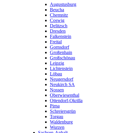
Augustusburg
Beucha
Chemnitz
Coswig
Delitzsch
Dresden
Falkenstein
Freital
Gornsdorf
Großenhain
Großschönau
Leipzig
Lichtenstein
Löbau
Neugersdorf
Neukirch SA
Nossen
Oberwiesenthal
Ottendorf-Okrilla
Pirna
Schreiersgrün
Torgau
Waldenburg
Wurzen
Sachsen-Anhalt