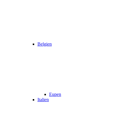
Belgien
Eupen
Italien