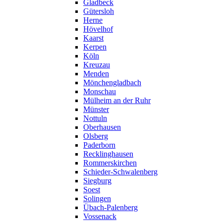
Gladbeck
Gütersloh
Herne
Hövelhof
Kaarst
Kerpen
Köln
Kreuzau
Menden
Mönchengladbach
Monschau
Mülheim an der Ruhr
Münster
Nottuln
Oberhausen
Olsberg
Paderborn
Recklinghausen
Rommerskirchen
Schieder-Schwalenberg
Siegburg
Soest
Solingen
Übach-Palenberg
Vossenack