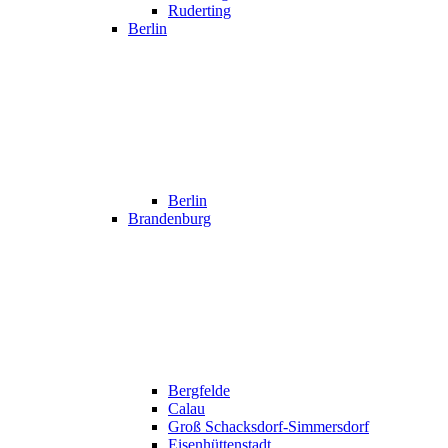
Ruderting
Berlin
Berlin
Brandenburg
Bergfelde
Calau
Groß Schacksdorf-Simmersdorf
Eisenhüttenstadt