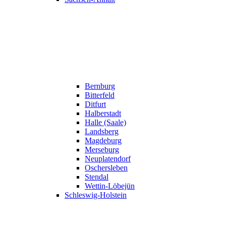
Bernburg
Bitterfeld
Ditfurt
Halberstadt
Halle (Saale)
Landsberg
Magdeburg
Merseburg
Neuplatendorf
Oschersleben
Stendal
Wettin-Löbejün
Schleswig-Holstein