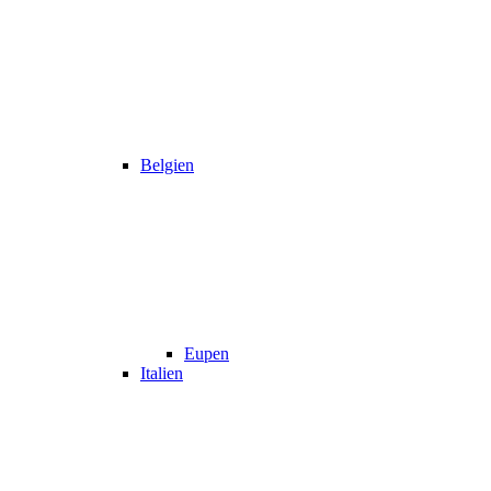
Belgien
Eupen
Italien