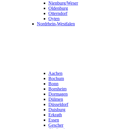
Nienburg/Weser
Oldenburg
Otterndorf
Oyten
Nordrhein-Westfalen
Aachen
Bochum
Bonn
Bornheim
Dormagen
Dülmen
Düsseldorf
Duisburg
Erkrath
Essen
Gescher