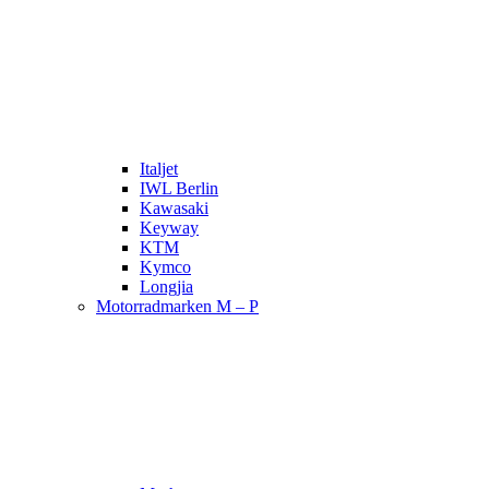
Italjet
IWL Berlin
Kawasaki
Keyway
KTM
Kymco
Longjia
Motorradmarken M – P