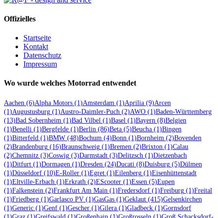
Offizielles
Startseite
Kontakt
Datenschutz
Impressum
Wo wurde welches Motorrad entwendet
Aachen
(6)
Alpha Motors
(1)
Amsterdam
(1)
Aprilia
(9)
Arcen
(1)
Augustusburg
(1)
Austro-Daimler-Puch
(2)
AWO
(1)
Baden-Württemberg
(13)
Bad Sobernheim
(1)
Bad Vilbel
(1)
Basel
(1)
Bayern
(8)
Belgien
(1)
Benelli
(1)
Bergfelde
(1)
Berlin
(86)
Beta
(5)
Beucha
(1)
Bingen
(1)
Bitterfeld
(1)
BMW
(48)
Bochum
(4)
Bonn
(1)
Bornheim
(2)
Bovenden
(2)
Brandenburg
(16)
Braunschweig
(1)
Bremen
(2)
Brixton
(1)
Calau
(2)
Chemnitz
(3)
Coswig
(3)
Darmstadt
(3)
Delitzsch
(1)
Dietzenbach
(1)
Ditfurt
(1)
Dormagen
(1)
Dresden
(24)
Ducati
(8)
Duisburg
(5)
Dülmen
(1)
Düsseldorf
(10)
E-Roller
(1)
Egret
(1)
Eilenberg
(1)
Eisenhüttenstadt
(1)
Eltville-Erbach
(1)
Erkrath
(2)
EScooter
(1)
Essen
(5)
Eupen
(1)
Falkenstein
(2)
Frankfurt Am Main
(1)
Fredersdorf
(1)
Freiburg
(1)
Freital
(1)
Friedberg
(1)
Garlasco PV
(1)
GasGas
(1)
Geklaut
(415)
Gelsenkirchen
(1)
Generic
(1)
Genf
(1)
Gescher
(1)
Gilera
(1)
Gladbeck
(1)
Gornsdorf
(1)
Graz
(1)
Greifswald
(1)
Großenhain
(1)
Großrosseln
(1)
Groß Schacksdorf-