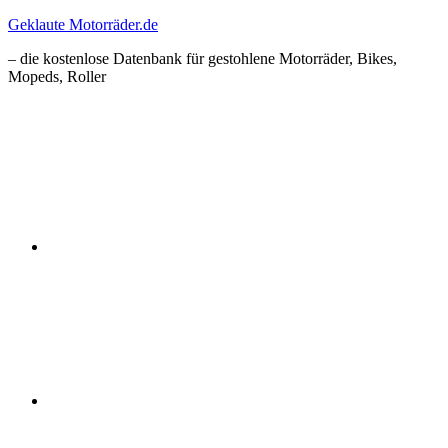
Zum
Geklaute Motorräder.de
Inhalt
– die kostenlose Datenbank für gestohlene Motorräder, Bikes,
springen
Mopeds, Roller
Facebook
Instagram
RSS