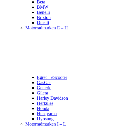
Beta
BMW
Benelli
Brixton
Ducati
Motorradmarken E – H
Egret – eScooter
GasGas
Generic
Gilera
Harley Davidson
Herkules
Honda
Husqvarna
Hyosung
Motorradmarken I – L