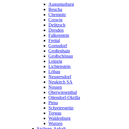
Augustusburg
Beucha
Chemnitz
Coswig
Delitzsch
Dresden
Falkenstein
Freital
Gornsdorf
Großenhain
Großschönau
Leipzig
Lichtenstein
Löbau
Neugersdorf
Neukirch SA
Nossen
Oberwiesenthal
Ottendorf-Okrilla
Pirna
Schreiersgrün
Torgau
Waldenburg
Wurzen
Sachsen-Anhalt