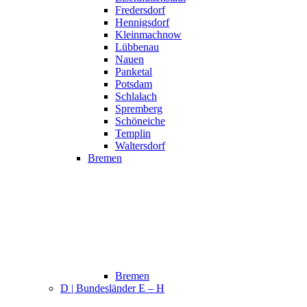
Fredersdorf
Hennigsdorf
Kleinmachnow
Lübbenau
Nauen
Panketal
Potsdam
Schlalach
Spremberg
Schöneiche
Templin
Waltersdorf
Bremen
Bremen
D | Bundesländer E – H