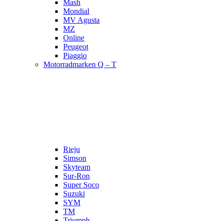
Mash
Mondial
MV Agusta
MZ
Online
Peugeot
Piaggio
Motorradmarken Q – T
Rieju
Simson
Skyteam
Sur-Ron
Super Soco
Suzuki
SYM
TM
Triumph