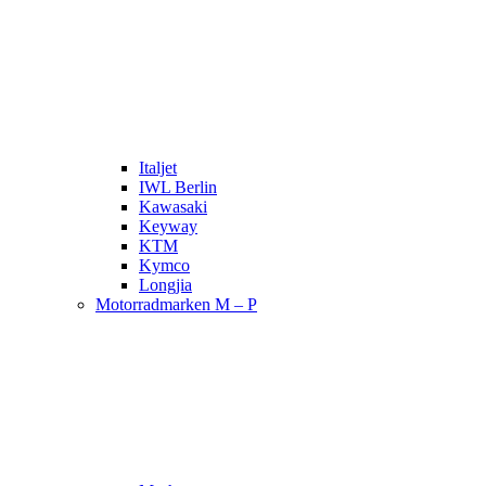
Italjet
IWL Berlin
Kawasaki
Keyway
KTM
Kymco
Longjia
Motorradmarken M – P