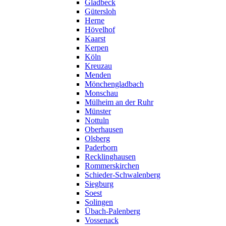
Gladbeck
Gütersloh
Herne
Hövelhof
Kaarst
Kerpen
Köln
Kreuzau
Menden
Mönchengladbach
Monschau
Mülheim an der Ruhr
Münster
Nottuln
Oberhausen
Olsberg
Paderborn
Recklinghausen
Rommerskirchen
Schieder-Schwalenberg
Siegburg
Soest
Solingen
Übach-Palenberg
Vossenack