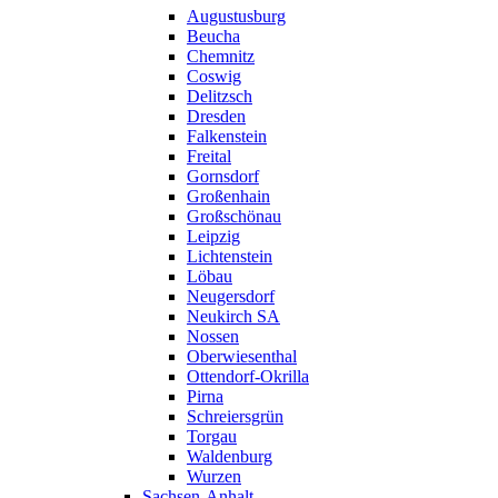
Augustusburg
Beucha
Chemnitz
Coswig
Delitzsch
Dresden
Falkenstein
Freital
Gornsdorf
Großenhain
Großschönau
Leipzig
Lichtenstein
Löbau
Neugersdorf
Neukirch SA
Nossen
Oberwiesenthal
Ottendorf-Okrilla
Pirna
Schreiersgrün
Torgau
Waldenburg
Wurzen
Sachsen-Anhalt