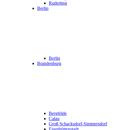
Ruderting
Berlin
Berlin
Brandenburg
Bergfelde
Calau
Groß Schacksdorf-Simmersdorf
Eisenhüttenstadt