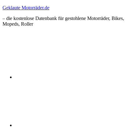
Zum
Geklaute Motorräder.de
Inhalt
– die kostenlose Datenbank für gestohlene Motorräder, Bikes,
springen
Mopeds, Roller
Facebook
Instagram
RSS