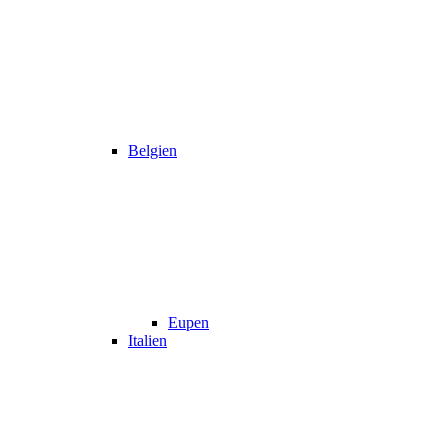
Belgien
Eupen
Italien