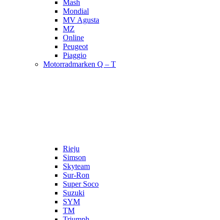
Mash
Mondial
MV Agusta
MZ
Online
Peugeot
Piaggio
Motorradmarken Q – T
Rieju
Simson
Skyteam
Sur-Ron
Super Soco
Suzuki
SYM
TM
Triumph