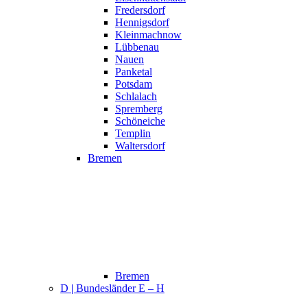
Fredersdorf
Hennigsdorf
Kleinmachnow
Lübbenau
Nauen
Panketal
Potsdam
Schlalach
Spremberg
Schöneiche
Templin
Waltersdorf
Bremen
Bremen
D | Bundesländer E – H