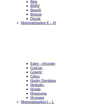
Beta
BMW
Benelli
Brixton
Ducati
Motorradmarken E – H
Egret – eScooter
GasGas
Generic
Gilera
Harley Davidson
Herkules
Honda
Husqvarna
Hyosung
Motorradmarken I – L