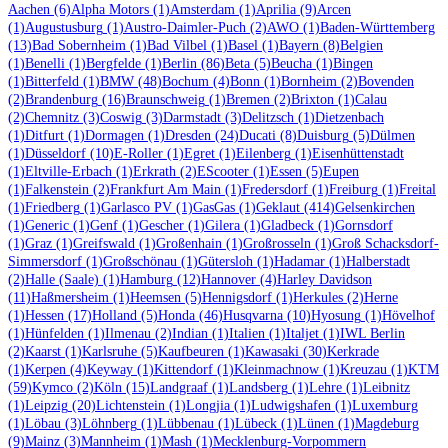
Aachen
(6)
Alpha Motors
(1)
Amsterdam
(1)
Aprilia
(9)
Arcen
(1)
Augustusburg
(1)
Austro-Daimler-Puch
(2)
AWO
(1)
Baden-Württemberg
(13)
Bad Sobernheim
(1)
Bad Vilbel
(1)
Basel
(1)
Bayern
(8)
Belgien
(1)
Benelli
(1)
Bergfelde
(1)
Berlin
(86)
Beta
(5)
Beucha
(1)
Bingen
(1)
Bitterfeld
(1)
BMW
(48)
Bochum
(4)
Bonn
(1)
Bornheim
(2)
Bovenden
(2)
Brandenburg
(16)
Braunschweig
(1)
Bremen
(2)
Brixton
(1)
Calau
(2)
Chemnitz
(3)
Coswig
(3)
Darmstadt
(3)
Delitzsch
(1)
Dietzenbach
(1)
Ditfurt
(1)
Dormagen
(1)
Dresden
(24)
Ducati
(8)
Duisburg
(5)
Dülmen
(1)
Düsseldorf
(10)
E-Roller
(1)
Egret
(1)
Eilenberg
(1)
Eisenhüttenstadt
(1)
Eltville-Erbach
(1)
Erkrath
(2)
EScooter
(1)
Essen
(5)
Eupen
(1)
Falkenstein
(2)
Frankfurt Am Main
(1)
Fredersdorf
(1)
Freiburg
(1)
Freital
(1)
Friedberg
(1)
Garlasco PV
(1)
GasGas
(1)
Geklaut
(414)
Gelsenkirchen
(1)
Generic
(1)
Genf
(1)
Gescher
(1)
Gilera
(1)
Gladbeck
(1)
Gornsdorf
(1)
Graz
(1)
Greifswald
(1)
Großenhain
(1)
Großrosseln
(1)
Groß Schacksdorf-
Simmersdorf
(1)
Großschönau
(1)
Gütersloh
(1)
Hadamar
(1)
Halberstadt
(2)
Halle (Saale)
(1)
Hamburg
(12)
Hannover
(4)
Harley Davidson
(11)
Haßmersheim
(1)
Heemsen
(5)
Hennigsdorf
(1)
Herkules
(2)
Herne
(1)
Hessen
(17)
Holland
(5)
Honda
(46)
Husqvarna
(10)
Hyosung
(1)
Hövelhof
(1)
Hünfelden
(1)
Ilmenau
(2)
Indian
(1)
Italien
(1)
Italjet
(1)
IWL Berlin
(2)
Kaarst
(1)
Karlsruhe
(5)
Kaufbeuren
(1)
Kawasaki
(30)
Kerkrade
(1)
Kerpen
(4)
Keyway
(1)
Kittendorf
(1)
Kleinmachnow
(1)
Kreuzau
(1)
KTM
(59)
Kymco
(2)
Köln
(15)
Landgraaf
(1)
Landsberg
(1)
Lehre
(1)
Leibnitz
(1)
Leipzig
(20)
Lichtenstein
(1)
Longjia
(1)
Ludwigshafen
(1)
Luxemburg
(1)
Löbau
(3)
Löhnberg
(1)
Lübbenau
(1)
Lübeck
(1)
Lünen
(1)
Magdeburg
(9)
Mainz
(3)
Mannheim
(1)
Mash
(1)
Mecklenburg-Vorpommern