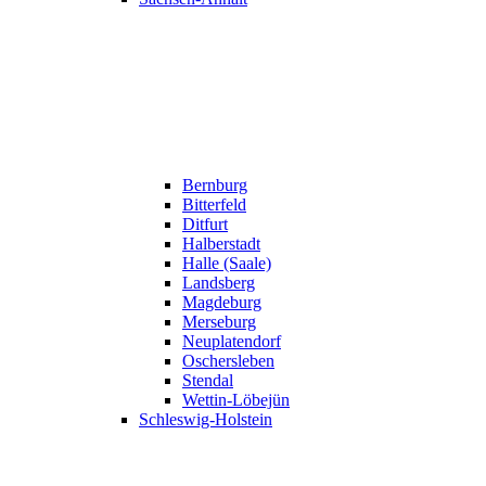
Bernburg
Bitterfeld
Ditfurt
Halberstadt
Halle (Saale)
Landsberg
Magdeburg
Merseburg
Neuplatendorf
Oschersleben
Stendal
Wettin-Löbejün
Schleswig-Holstein