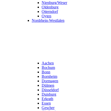
Nienburg/Weser
Oldenburg
Otterndorf
Oyten
Nordrhein-Westfalen
Aachen
Bochum
Bonn
Bornheim
Dormagen
Dülmen
Düsseldorf
Duisburg
Erkrath
Essen
Gescher