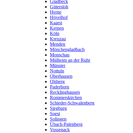
Gladbeck
Gütersloh
Herne
Hövelhof
Kaarst
Kerpen
Köln
Kreuzau
Menden
Mönchengladbach
Monschau
Mülheim an der Ruhr
Münster
Nottuln
Oberhausen
Olsberg
Paderborn
Recklinghausen
Rommerskirchen
Schieder-Schwalenberg
Siegburg
Soest
Solingen
Übach-Palenberg
Vossenack