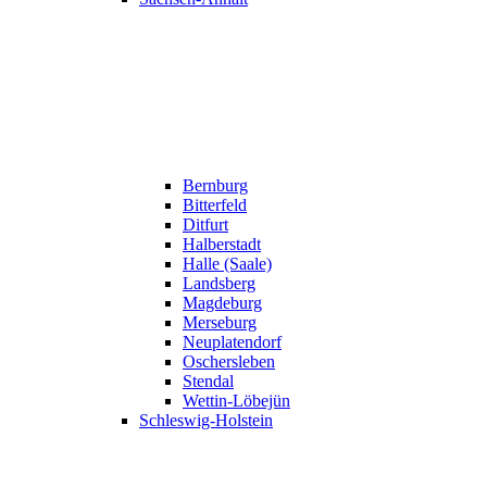
Bernburg
Bitterfeld
Ditfurt
Halberstadt
Halle (Saale)
Landsberg
Magdeburg
Merseburg
Neuplatendorf
Oschersleben
Stendal
Wettin-Löbejün
Schleswig-Holstein