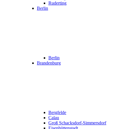
Ruderting
Berlin
Berlin
Brandenburg
Bergfelde
Calau
Groß Schacksdorf-Simmersdorf
Eisenhüttenstadt