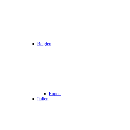
Belgien
Eupen
Italien