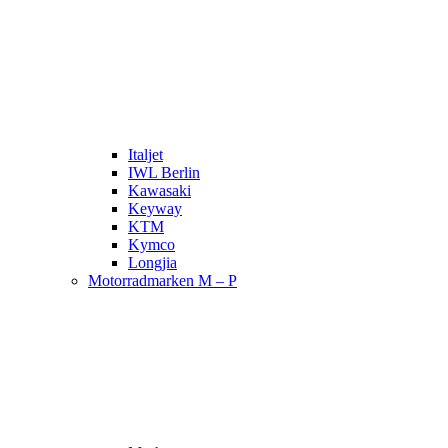
Italjet
IWL Berlin
Kawasaki
Keyway
KTM
Kymco
Longjia
Motorradmarken M – P