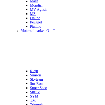
Mash
Mondial
MV Agusta
MZ
Online
Peugeot
Piaggio
Motorradmarken Q – T
Rieju
Simson
Skyteam
Sur-Ron
Super Soco
Suzuki
SYM
TM
Triumph