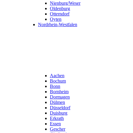
Nienburg/Weser
Oldenburg
Otterndorf
Oyten
Nordrhein-Westfalen
Aachen
Bochum
Bonn
Bornheim
Dormagen
Dülmen
Düsseldorf
Duisburg
Erkrath
Essen
Gescher