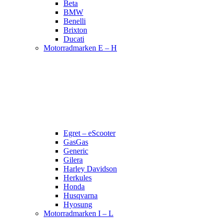
Beta
BMW
Benelli
Brixton
Ducati
Motorradmarken E – H
Egret – eScooter
GasGas
Generic
Gilera
Harley Davidson
Herkules
Honda
Husqvarna
Hyosung
Motorradmarken I – L