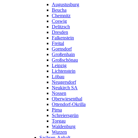
Augustusburg
Beucha
Chemnitz
Coswig
Delitzsch
Dresden
Falkenstein
Freital
Gornsdorf
Großenhain
Großschönau
Leipzig
Lichtenstein
Löbau
Neugersdorf
Neukirch SA
Nossen
Oberwiesenthal
Ottendorf-Okrilla
Pirna
Schreiersgrün
Torgau
Waldenburg
Wurzen
Sachsen-Anhalt