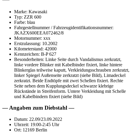
Marke: Kawasaki
Typ: ZZR 600
Farbe: blau
Fahrgestellnummer / Fahrzeugidentifikationsnummer:
JKAZX600EEA072462/8
Motornummer: xxx
Erstzulassung: 10.2002
Kilometerstand: 42000
Kennzeichen: B-P 627
Besonderheiten: Linke Seite durch Vandalismus zerkratzt,
linke vordere Blinker mit Kabelbinder fixiert, linke hintere
Blinkerglas teilweise kaputt, Verkleidungsschrauben zerkratzt,
linker Spiegel Außenseite zerkratzt (siehe Bild), Limadeckel
zerkratzt. Beide Endtöpfe mit zwei Schellen fixiert. Rechte
Seite neben dem Kupplungsdeckel schwarze klebrige
Rückstände in Streifenform. Untere Verkleidung mit Schelle
und Kabelbindern fixiert (siehe Bild)
— Angaben zum Diebstahl —
Datum: 22.09/23.09.2022
Uhrzeit: 19:00-2:45 Uhr
Ort: 12169 Berlin