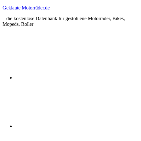
Zum
Geklaute Motorräder.de
Inhalt
– die kostenlose Datenbank für gestohlene Motorräder, Bikes,
springen
Mopeds, Roller
Facebook
Instagram
RSS