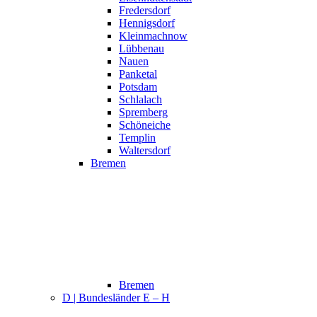
Fredersdorf
Hennigsdorf
Kleinmachnow
Lübbenau
Nauen
Panketal
Potsdam
Schlalach
Spremberg
Schöneiche
Templin
Waltersdorf
Bremen
Bremen
D | Bundesländer E – H