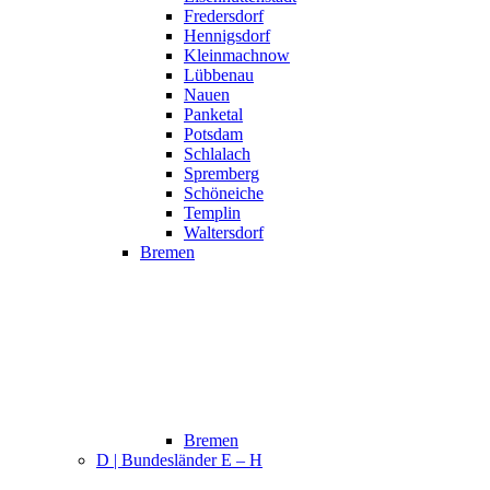
Fredersdorf
Hennigsdorf
Kleinmachnow
Lübbenau
Nauen
Panketal
Potsdam
Schlalach
Spremberg
Schöneiche
Templin
Waltersdorf
Bremen
Bremen
D | Bundesländer E – H