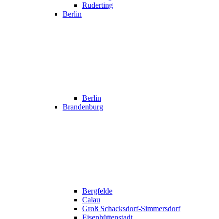
Ruderting
Berlin
Berlin
Brandenburg
Bergfelde
Calau
Groß Schacksdorf-Simmersdorf
Eisenhüttenstadt