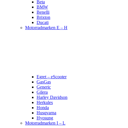
Beta
BMW
Benelli
Brixton
Ducati
Motorradmarken E – H
Egret – eScooter
GasGas
Generic
Gilera
Harley Davidson
Herkules
Honda
Husqvarna
Hyosung
Motorradmarken I – L