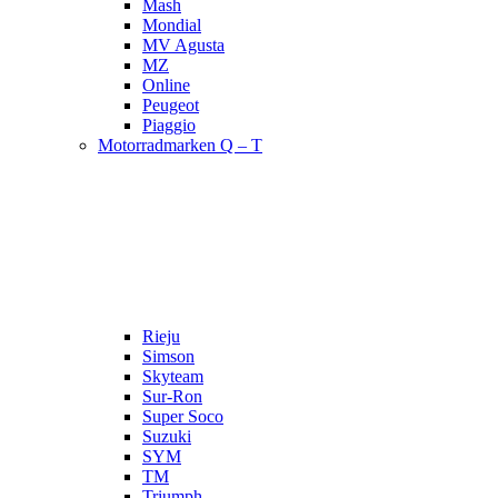
Mash
Mondial
MV Agusta
MZ
Online
Peugeot
Piaggio
Motorradmarken Q – T
Rieju
Simson
Skyteam
Sur-Ron
Super Soco
Suzuki
SYM
TM
Triumph