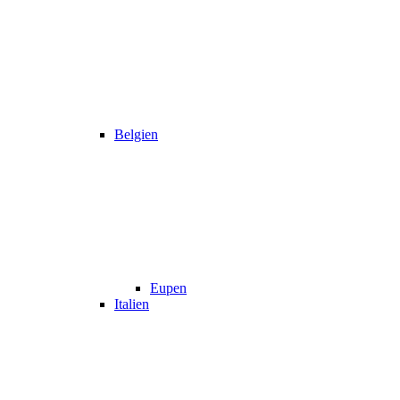
Belgien
Eupen
Italien