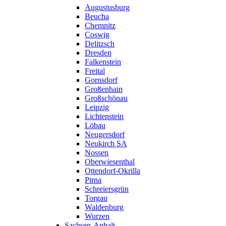
Augustusburg
Beucha
Chemnitz
Coswig
Delitzsch
Dresden
Falkenstein
Freital
Gornsdorf
Großenhain
Großschönau
Leipzig
Lichtenstein
Löbau
Neugersdorf
Neukirch SA
Nossen
Oberwiesenthal
Ottendorf-Okrilla
Pirna
Schreiersgrün
Torgau
Waldenburg
Wurzen
Sachsen-Anhalt