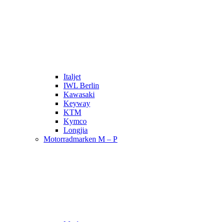
Italjet
IWL Berlin
Kawasaki
Keyway
KTM
Kymco
Longjia
Motorradmarken M – P