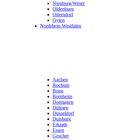
Nienburg/Weser
Oldenburg
Otterndorf
Oyten
Nordrhein-Westfalen
Aachen
Bochum
Bonn
Bornheim
Dormagen
Dülmen
Düsseldorf
Duisburg
Erkrath
Essen
Gescher