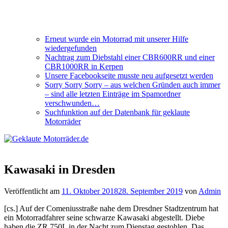
Erneut wurde ein Motorrad mit unserer Hilfe
wiedergefunden
Nachtrag zum Diebstahl einer CBR600RR und einer
CBR1000RR in Kerpen
Unsere Facebookseite musste neu aufgesetzt werden
Sorry Sorry Sorry – aus welchen Gründen auch immer
– sind alle letzten Einträge im Spamordner
verschwunden…
Suchfunktion auf der Datenbank für geklaute
Motorräder
Kawasaki in Dresden
Veröffentlicht am
11. Oktober 2018
28. September 2019
von
Admin
[cs.] Auf der Comeniusstraße nahe dem Dresdner Stadtzentrum hat
ein Motorradfahrer seine schwarze Kawasaki abgestellt. Diebe
haben die ZR 750L in der Nacht zum Dienstag gestohlen. Das