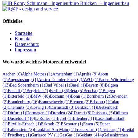
Offizielles
Startseite
Kontakt
Datenschutz
Impressum
Wo wurde welches Motorrad entwendet
Aachen
(6)
Alpha Motors
(1)
Amsterdam
(1)
Aprilia
(9)
Arcen
(1)
Augustusburg
(1)
Austro-Daimler-Puch
(2)
AWO
(1)
Baden-Württemberg
(13)
Bad Sobernheim
(1)
Bad Vilbel
(1)
Basel
(1)
Bayern
(8)
Belgien
(1)
Benelli
(1)
Bergfelde
(1)
Berlin
(86)
Beta
(5)
Beucha
(1)
Bingen
(1)
Bitterfeld
(1)
BMW
(48)
Bochum
(4)
Bonn
(1)
Bornheim
(2)
Bovenden
(2)
Brandenburg
(16)
Braunschweig
(1)
Bremen
(2)
Brixton
(1)
Calau
(2)
Chemnitz
(3)
Coswig
(3)
Darmstadt
(3)
Delitzsch
(1)
Dietzenbach
(1)
Ditfurt
(1)
Dormagen
(1)
Dresden
(24)
Ducati
(8)
Duisburg
(5)
Dülmen
(1)
Düsseldorf
(10)
E-Roller
(1)
Egret
(1)
Eilenberg
(1)
Eisenhüttenstadt
(1)
Eltville-Erbach
(1)
Erkrath
(2)
EScooter
(1)
Essen
(5)
Eupen
(1)
Falkenstein
(2)
Frankfurt Am Main
(1)
Fredersdorf
(1)
Freiburg
(1)
Freital
(1)
Friedberg
(1)
Garlasco PV
(1)
GasGas
(1)
Geklaut
(414)
Gelsenkirchen