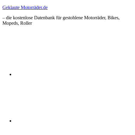
Zum
Geklaute Motorräder.de
Inhalt
– die kostenlose Datenbank für gestohlene Motorräder, Bikes,
springen
Mopeds, Roller
Facebook
Instagram
RSS