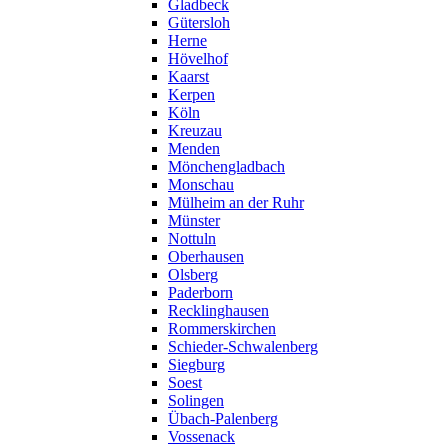
Gladbeck
Gütersloh
Herne
Hövelhof
Kaarst
Kerpen
Köln
Kreuzau
Menden
Mönchengladbach
Monschau
Mülheim an der Ruhr
Münster
Nottuln
Oberhausen
Olsberg
Paderborn
Recklinghausen
Rommerskirchen
Schieder-Schwalenberg
Siegburg
Soest
Solingen
Übach-Palenberg
Vossenack