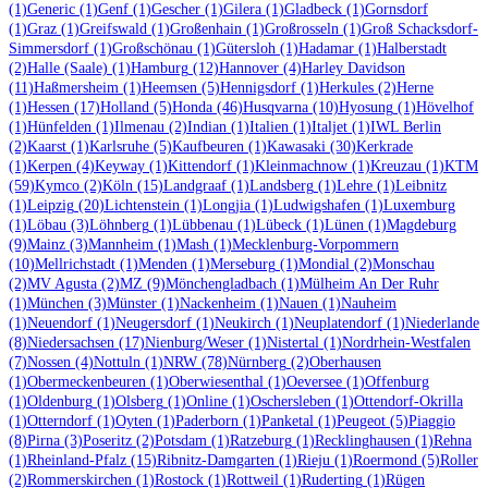
(1)
Generic
(1)
Genf
(1)
Gescher
(1)
Gilera
(1)
Gladbeck
(1)
Gornsdorf
(1)
Graz
(1)
Greifswald
(1)
Großenhain
(1)
Großrosseln
(1)
Groß Schacksdorf-
Simmersdorf
(1)
Großschönau
(1)
Gütersloh
(1)
Hadamar
(1)
Halberstadt
(2)
Halle (Saale)
(1)
Hamburg
(12)
Hannover
(4)
Harley Davidson
(11)
Haßmersheim
(1)
Heemsen
(5)
Hennigsdorf
(1)
Herkules
(2)
Herne
(1)
Hessen
(17)
Holland
(5)
Honda
(46)
Husqvarna
(10)
Hyosung
(1)
Hövelhof
(1)
Hünfelden
(1)
Ilmenau
(2)
Indian
(1)
Italien
(1)
Italjet
(1)
IWL Berlin
(2)
Kaarst
(1)
Karlsruhe
(5)
Kaufbeuren
(1)
Kawasaki
(30)
Kerkrade
(1)
Kerpen
(4)
Keyway
(1)
Kittendorf
(1)
Kleinmachnow
(1)
Kreuzau
(1)
KTM
(59)
Kymco
(2)
Köln
(15)
Landgraaf
(1)
Landsberg
(1)
Lehre
(1)
Leibnitz
(1)
Leipzig
(20)
Lichtenstein
(1)
Longjia
(1)
Ludwigshafen
(1)
Luxemburg
(1)
Löbau
(3)
Löhnberg
(1)
Lübbenau
(1)
Lübeck
(1)
Lünen
(1)
Magdeburg
(9)
Mainz
(3)
Mannheim
(1)
Mash
(1)
Mecklenburg-Vorpommern
(10)
Mellrichstadt
(1)
Menden
(1)
Merseburg
(1)
Mondial
(2)
Monschau
(2)
MV Agusta
(2)
MZ
(9)
Mönchengladbach
(1)
Mülheim An Der Ruhr
(1)
München
(3)
Münster
(1)
Nackenheim
(1)
Nauen
(1)
Nauheim
(1)
Neuendorf
(1)
Neugersdorf
(1)
Neukirch
(1)
Neuplatendorf
(1)
Niederlande
(8)
Niedersachsen
(17)
Nienburg/Weser
(1)
Nistertal
(1)
Nordrhein-Westfalen
(7)
Nossen
(4)
Nottuln
(1)
NRW
(78)
Nürnberg
(2)
Oberhausen
(1)
Obermeckenbeuren
(1)
Oberwiesenthal
(1)
Oeversee
(1)
Offenburg
(1)
Oldenburg
(1)
Olsberg
(1)
Online
(1)
Oschersleben
(1)
Ottendorf-Okrilla
(1)
Otterndorf
(1)
Oyten
(1)
Paderborn
(1)
Panketal
(1)
Peugeot
(5)
Piaggio
(8)
Pirna
(3)
Poseritz
(2)
Potsdam
(1)
Ratzeburg
(1)
Recklinghausen
(1)
Rehna
(1)
Rheinland-Pfalz
(15)
Ribnitz-Damgarten
(1)
Rieju
(1)
Roermond
(5)
Roller
(2)
Rommerskirchen
(1)
Rostock
(1)
Rottweil
(1)
Ruderting
(1)
Rügen