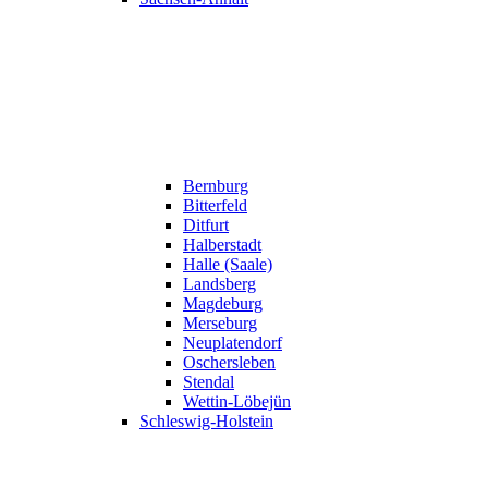
Bernburg
Bitterfeld
Ditfurt
Halberstadt
Halle (Saale)
Landsberg
Magdeburg
Merseburg
Neuplatendorf
Oschersleben
Stendal
Wettin-Löbejün
Schleswig-Holstein