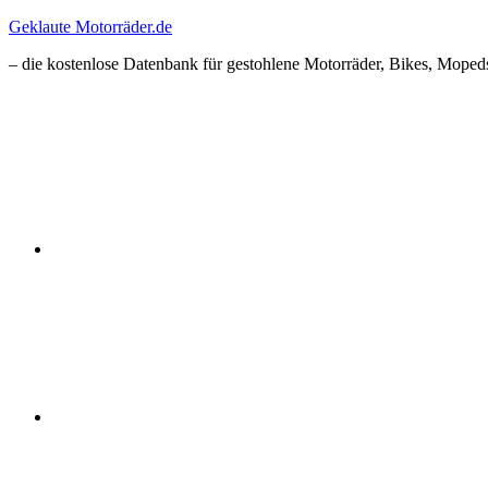
Zum
Geklaute Motorräder.de
Inhalt
– die kostenlose Datenbank für gestohlene Motorräder, Bikes, Mopeds
springen
Facebook
Instagram
RSS