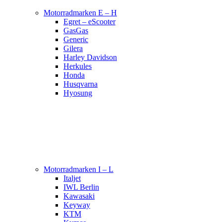
Motorradmarken E – H
Egret – eScooter
GasGas
Generic
Gilera
Harley Davidson
Herkules
Honda
Husqvarna
Hyosung
Motorradmarken I – L
Italjet
IWL Berlin
Kawasaki
Keyway
KTM