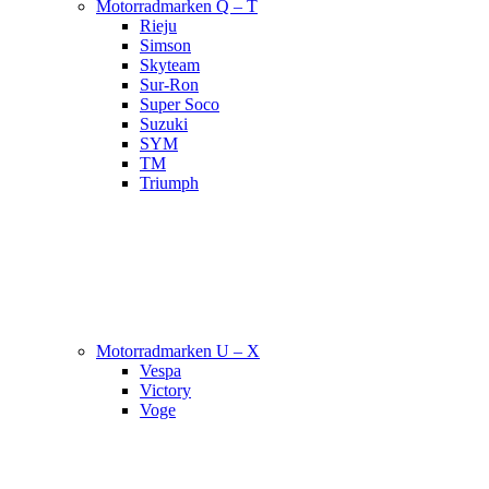
Motorradmarken Q – T
Rieju
Simson
Skyteam
Sur-Ron
Super Soco
Suzuki
SYM
TM
Triumph
Motorradmarken U – X
Vespa
Victory
Voge