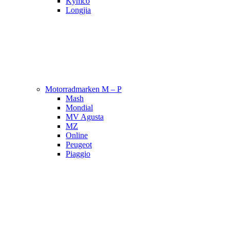
Kymco
Longjia
Motorradmarken M – P
Mash
Mondial
MV Agusta
MZ
Online
Peugeot
Piaggio