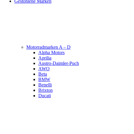
Gestohlene Marken
Motorradmarken A – D
Alpha Motors
Aprilia
Austro-Daimler-Puch
AWO
Beta
BMW
Benelli
Brixton
Ducati