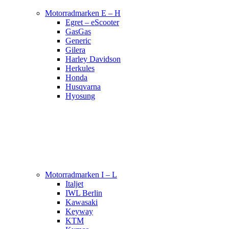
Motorradmarken E – H
Egret – eScooter
GasGas
Generic
Gilera
Harley Davidson
Herkules
Honda
Husqvarna
Hyosung
Motorradmarken I – L
Italjet
IWL Berlin
Kawasaki
Keyway
KTM