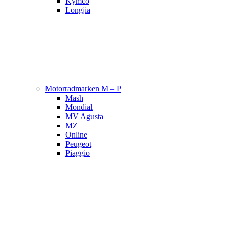
Kymco
Longjia
Motorradmarken M – P
Mash
Mondial
MV Agusta
MZ
Online
Peugeot
Piaggio