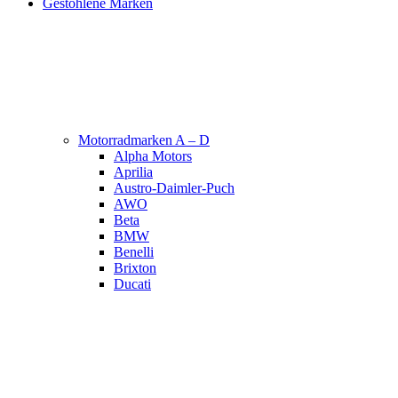
Gestohlene Marken
Motorradmarken A – D
Alpha Motors
Aprilia
Austro-Daimler-Puch
AWO
Beta
BMW
Benelli
Brixton
Ducati