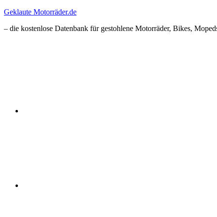
Zum
Geklaute Motorräder.de
Inhalt
– die kostenlose Datenbank für gestohlene Motorräder, Bikes, Mopeds
springen
Facebook
Instagram
RSS