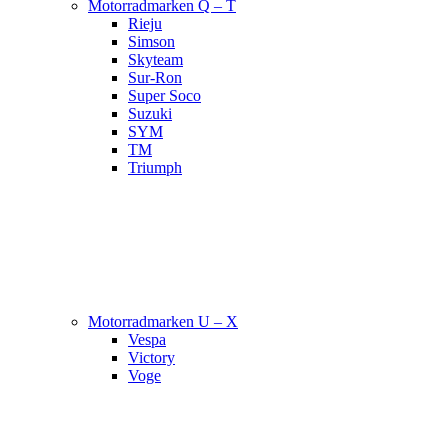
Motorradmarken Q – T
Rieju
Simson
Skyteam
Sur-Ron
Super Soco
Suzuki
SYM
TM
Triumph
Motorradmarken U – X
Vespa
Victory
Voge