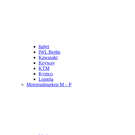
Italjet
IWL Berlin
Kawasaki
Keyway
KTM
Kymco
Longjia
Motorradmarken M – P