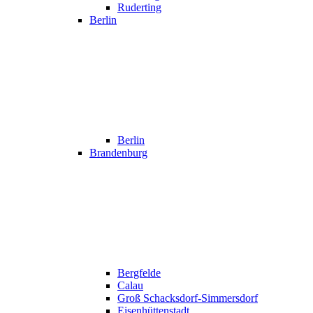
Ruderting
Berlin
Berlin
Brandenburg
Bergfelde
Calau
Groß Schacksdorf-Simmersdorf
Eisenhüttenstadt