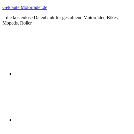
Zum
Geklaute Motorräder.de
Inhalt
– die kostenlose Datenbank für gestohlene Motorräder, Bikes,
springen
Mopeds, Roller
Facebook
Instagram
RSS