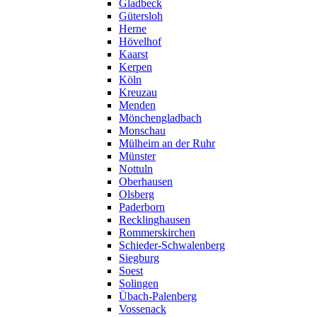
Gladbeck
Gütersloh
Herne
Hövelhof
Kaarst
Kerpen
Köln
Kreuzau
Menden
Mönchengladbach
Monschau
Mülheim an der Ruhr
Münster
Nottuln
Oberhausen
Olsberg
Paderborn
Recklinghausen
Rommerskirchen
Schieder-Schwalenberg
Siegburg
Soest
Solingen
Übach-Palenberg
Vossenack