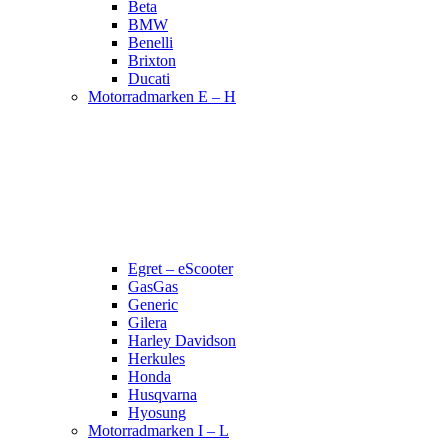
Beta
BMW
Benelli
Brixton
Ducati
Motorradmarken E – H
Egret – eScooter
GasGas
Generic
Gilera
Harley Davidson
Herkules
Honda
Husqvarna
Hyosung
Motorradmarken I – L