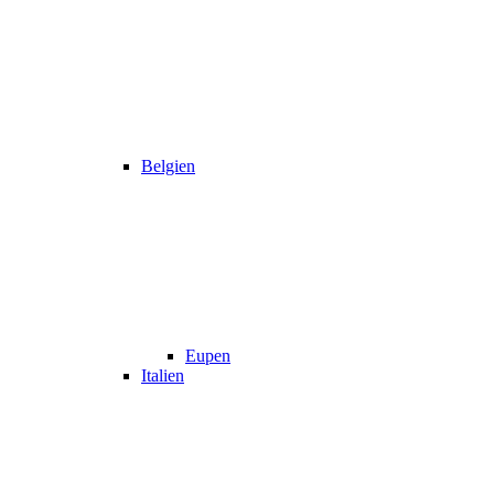
Belgien
Eupen
Italien