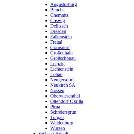
Augustusburg
Beucha
Chemnitz
Coswig
Delitzsch
Dresden
Falkenstein
Freital
Gornsdorf
Großenhain
Großschönau
Leipzig
Lichtenstein
Löbau
Neugersdorf
Neukirch SA
Nossen
Oberwiesenthal
Ottendorf-Okrilla
Pirna
Schreiersgrün
Torgau
Waldenburg
Wurzen
Sachsen-Anhalt