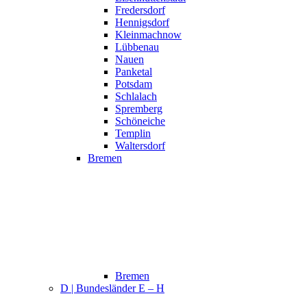
Fredersdorf
Hennigsdorf
Kleinmachnow
Lübbenau
Nauen
Panketal
Potsdam
Schlalach
Spremberg
Schöneiche
Templin
Waltersdorf
Bremen
Bremen
D | Bundesländer E – H