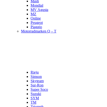
Mash
Mondial
MV Agusta
MZ
Online
Peugeot
Piaggio
Motorradmarken Q – T
Rieju
Simson
Skyteam
Sur-Ron
Super Soco
Suzuki
SYM
TM
Triumph