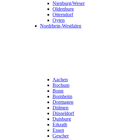
Nienburg/Weser
Oldenburg
Otterndorf
Oyten
Nordrhein-Westfalen
Aachen
Bochum
Bonn
Bornheim
Dormagen
Dülmen
Düsseldorf
Duisburg
Erkrath
Essen
Gescher