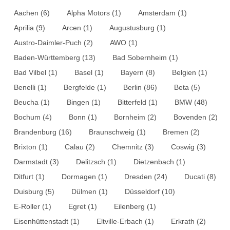
Aachen
(6)
Alpha Motors
(1)
Amsterdam
(1)
Aprilia
(9)
Arcen
(1)
Augustusburg
(1)
Austro-Daimler-Puch
(2)
AWO
(1)
Baden-Württemberg
(13)
Bad Sobernheim
(1)
Bad Vilbel
(1)
Basel
(1)
Bayern
(8)
Belgien
(1)
Benelli
(1)
Bergfelde
(1)
Berlin
(86)
Beta
(5)
Beucha
(1)
Bingen
(1)
Bitterfeld
(1)
BMW
(48)
Bochum
(4)
Bonn
(1)
Bornheim
(2)
Bovenden
(2)
Brandenburg
(16)
Braunschweig
(1)
Bremen
(2)
Brixton
(1)
Calau
(2)
Chemnitz
(3)
Coswig
(3)
Darmstadt
(3)
Delitzsch
(1)
Dietzenbach
(1)
Ditfurt
(1)
Dormagen
(1)
Dresden
(24)
Ducati
(8)
Duisburg
(5)
Dülmen
(1)
Düsseldorf
(10)
E-Roller
(1)
Egret
(1)
Eilenberg
(1)
Eisenhüttenstadt
(1)
Eltville-Erbach
(1)
Erkrath
(2)