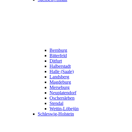
Bernburg
Bitterfeld
Ditfurt
Halberstadt
Halle (Saale)
Landsberg
Magdeburg
Merseburg
Neuplatendorf
Oschersleben
Stendal
Wettin-Löbejün
Schleswig-Holstein