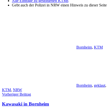
Alle Einträge zu gestohlenen KTMs
Gebt auch der Polizei in NRW einen Hinweis zu dieser Seite
Bornheim
,
KTM
Bornheim
,
geklaut
,
KTM
,
NRW
Beitragsnavigation
Vorheriger Beitrag
Kawasaki in Bornheim