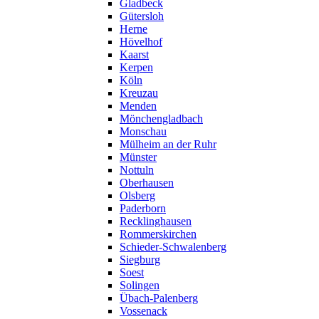
Gladbeck
Gütersloh
Herne
Hövelhof
Kaarst
Kerpen
Köln
Kreuzau
Menden
Mönchengladbach
Monschau
Mülheim an der Ruhr
Münster
Nottuln
Oberhausen
Olsberg
Paderborn
Recklinghausen
Rommerskirchen
Schieder-Schwalenberg
Siegburg
Soest
Solingen
Übach-Palenberg
Vossenack