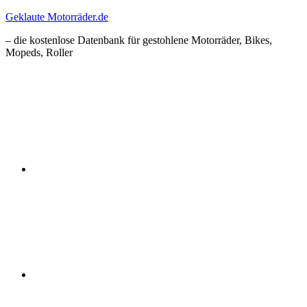
Zum
Geklaute Motorräder.de
Inhalt
– die kostenlose Datenbank für gestohlene Motorräder, Bikes,
springen
Mopeds, Roller
Facebook
Instagram
RSS