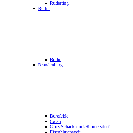
Ruderting
Berlin
Berlin
Brandenburg
Bergfelde
Calau
Groß Schacksdorf-Simmersdorf
Eisenhüttenstadt