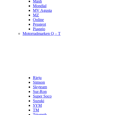
Mash
Mondial
MV Agusta
MZ
Online
Peugeot
Piaggio
Motorradmarken Q – T
Rieju
Simson
Skyteam
Sur-Ron
Super Soco
Suzuki
SYM
TM
Triumph