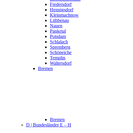
Fredersdorf
Hennigsdorf
Kleinmachnow
Lübbenau
Nauen
Panketal
Potsdam
Schlalach
Spremberg
Schöneiche
Templin
Waltersdorf
Bremen
Bremen
D | Bundesländer E – H