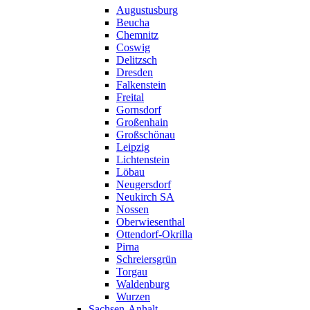
Augustusburg
Beucha
Chemnitz
Coswig
Delitzsch
Dresden
Falkenstein
Freital
Gornsdorf
Großenhain
Großschönau
Leipzig
Lichtenstein
Löbau
Neugersdorf
Neukirch SA
Nossen
Oberwiesenthal
Ottendorf-Okrilla
Pirna
Schreiersgrün
Torgau
Waldenburg
Wurzen
Sachsen-Anhalt