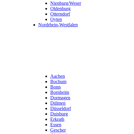
Nienburg/Weser
Oldenburg
Otterndorf
Oyten
Nordrhein-Westfalen
Aachen
Bochum
Bonn
Bornheim
Dormagen
Dülmen
Düsseldorf
Duisburg
Erkrath
Essen
Gescher