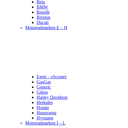
Beta
BMW
Benelli
Brixton
Ducati
Motorradmarken E – H
Egret – eScooter
GasGas
Generic
Gilera
Harley Davidson
Herkules
Honda
Husqvarna
Hyosung
Motorradmarken I – L