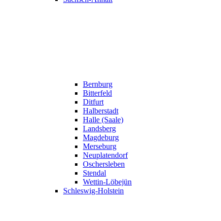
Bernburg
Bitterfeld
Ditfurt
Halberstadt
Halle (Saale)
Landsberg
Magdeburg
Merseburg
Neuplatendorf
Oschersleben
Stendal
Wettin-Löbejün
Schleswig-Holstein