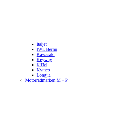
Italjet
IWL Berlin
Kawasaki
Keyway
KTM
Kymco
Longjia
Motorradmarken M – P