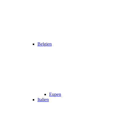
Belgien
Eupen
Italien