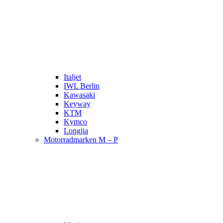
Italjet
IWL Berlin
Kawasaki
Keyway
KTM
Kymco
Longjia
Motorradmarken M – P