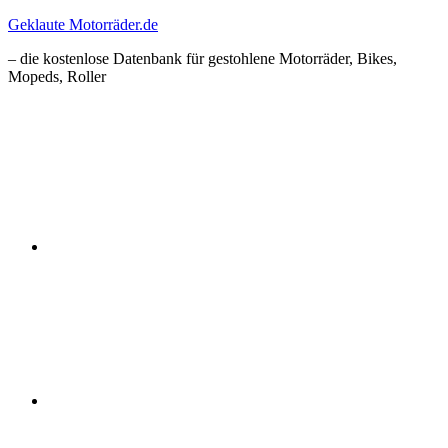
Zum
Geklaute Motorräder.de
Inhalt
– die kostenlose Datenbank für gestohlene Motorräder, Bikes,
springen
Mopeds, Roller
Facebook
Instagram
RSS