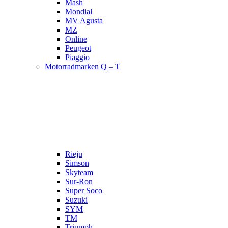
Mash
Mondial
MV Agusta
MZ
Online
Peugeot
Piaggio
Motorradmarken Q – T
Rieju
Simson
Skyteam
Sur-Ron
Super Soco
Suzuki
SYM
TM
Triumph