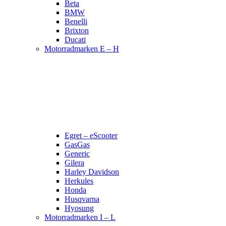
Beta
BMW
Benelli
Brixton
Ducati
Motorradmarken E – H
Egret – eScooter
GasGas
Generic
Gilera
Harley Davidson
Herkules
Honda
Husqvarna
Hyosung
Motorradmarken I – L