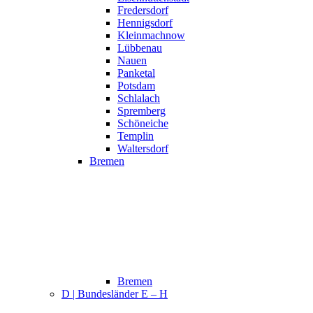
Fredersdorf
Hennigsdorf
Kleinmachnow
Lübbenau
Nauen
Panketal
Potsdam
Schlalach
Spremberg
Schöneiche
Templin
Waltersdorf
Bremen
Bremen
D | Bundesländer E – H