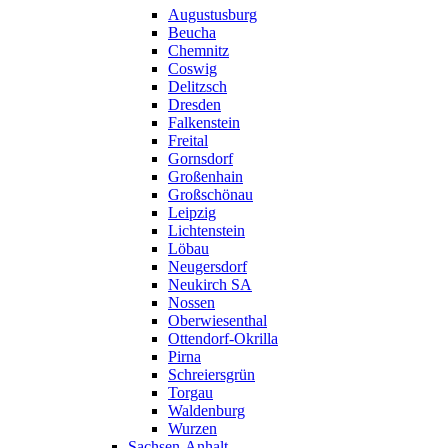
Augustusburg
Beucha
Chemnitz
Coswig
Delitzsch
Dresden
Falkenstein
Freital
Gornsdorf
Großenhain
Großschönau
Leipzig
Lichtenstein
Löbau
Neugersdorf
Neukirch SA
Nossen
Oberwiesenthal
Ottendorf-Okrilla
Pirna
Schreiersgrün
Torgau
Waldenburg
Wurzen
Sachsen-Anhalt