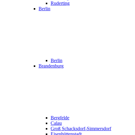
Ruderting
Berlin
Berlin
Brandenburg
Bergfelde
Calau
Groß Schacksdorf-Simmersdorf
Eisenhüttenstadt