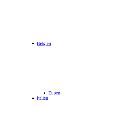
Belgien
Eupen
Italien