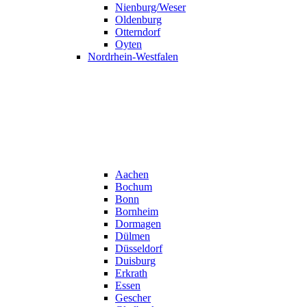
Nienburg/Weser
Oldenburg
Otterndorf
Oyten
Nordrhein-Westfalen
Aachen
Bochum
Bonn
Bornheim
Dormagen
Dülmen
Düsseldorf
Duisburg
Erkrath
Essen
Gescher