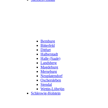
Bernburg
Bitterfeld
Ditfurt
Halberstadt
Halle (Saale)
Landsberg
Magdeburg
Merseburg
Neuplatendorf
Oschersleben
Stendal
Wettin-Löbejün
Schleswig-Holstein