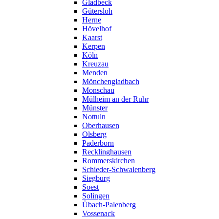
Gladbeck
Gütersloh
Herne
Hövelhof
Kaarst
Kerpen
Köln
Kreuzau
Menden
Mönchengladbach
Monschau
Mülheim an der Ruhr
Münster
Nottuln
Oberhausen
Olsberg
Paderborn
Recklinghausen
Rommerskirchen
Schieder-Schwalenberg
Siegburg
Soest
Solingen
Übach-Palenberg
Vossenack