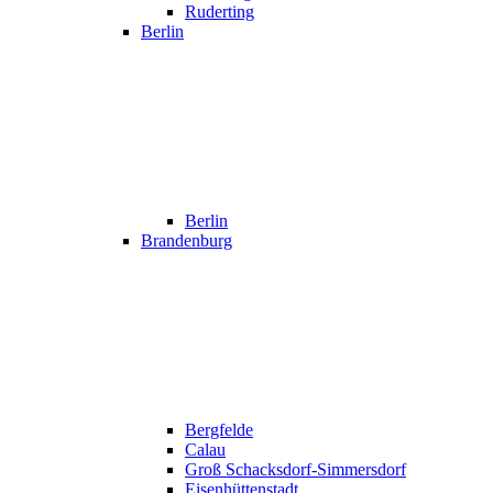
Ruderting
Berlin
Berlin
Brandenburg
Bergfelde
Calau
Groß Schacksdorf-Simmersdorf
Eisenhüttenstadt