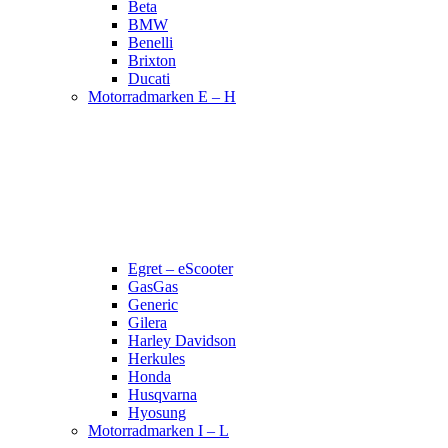
Beta
BMW
Benelli
Brixton
Ducati
Motorradmarken E – H
Egret – eScooter
GasGas
Generic
Gilera
Harley Davidson
Herkules
Honda
Husqvarna
Hyosung
Motorradmarken I – L