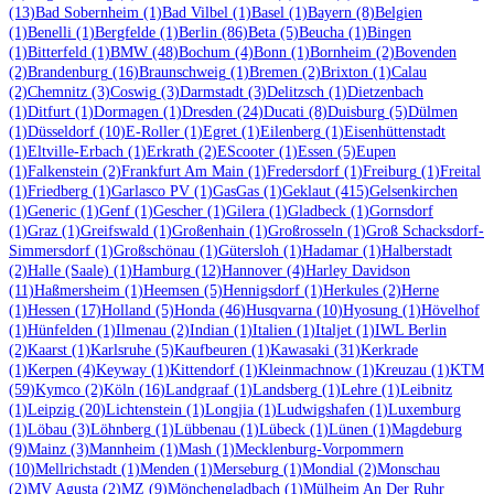
(13)
Bad Sobernheim
(1)
Bad Vilbel
(1)
Basel
(1)
Bayern
(8)
Belgien
(1)
Benelli
(1)
Bergfelde
(1)
Berlin
(86)
Beta
(5)
Beucha
(1)
Bingen
(1)
Bitterfeld
(1)
BMW
(48)
Bochum
(4)
Bonn
(1)
Bornheim
(2)
Bovenden
(2)
Brandenburg
(16)
Braunschweig
(1)
Bremen
(2)
Brixton
(1)
Calau
(2)
Chemnitz
(3)
Coswig
(3)
Darmstadt
(3)
Delitzsch
(1)
Dietzenbach
(1)
Ditfurt
(1)
Dormagen
(1)
Dresden
(24)
Ducati
(8)
Duisburg
(5)
Dülmen
(1)
Düsseldorf
(10)
E-Roller
(1)
Egret
(1)
Eilenberg
(1)
Eisenhüttenstadt
(1)
Eltville-Erbach
(1)
Erkrath
(2)
EScooter
(1)
Essen
(5)
Eupen
(1)
Falkenstein
(2)
Frankfurt Am Main
(1)
Fredersdorf
(1)
Freiburg
(1)
Freital
(1)
Friedberg
(1)
Garlasco PV
(1)
GasGas
(1)
Geklaut
(415)
Gelsenkirchen
(1)
Generic
(1)
Genf
(1)
Gescher
(1)
Gilera
(1)
Gladbeck
(1)
Gornsdorf
(1)
Graz
(1)
Greifswald
(1)
Großenhain
(1)
Großrosseln
(1)
Groß Schacksdorf-
Simmersdorf
(1)
Großschönau
(1)
Gütersloh
(1)
Hadamar
(1)
Halberstadt
(2)
Halle (Saale)
(1)
Hamburg
(12)
Hannover
(4)
Harley Davidson
(11)
Haßmersheim
(1)
Heemsen
(5)
Hennigsdorf
(1)
Herkules
(2)
Herne
(1)
Hessen
(17)
Holland
(5)
Honda
(46)
Husqvarna
(10)
Hyosung
(1)
Hövelhof
(1)
Hünfelden
(1)
Ilmenau
(2)
Indian
(1)
Italien
(1)
Italjet
(1)
IWL Berlin
(2)
Kaarst
(1)
Karlsruhe
(5)
Kaufbeuren
(1)
Kawasaki
(31)
Kerkrade
(1)
Kerpen
(4)
Keyway
(1)
Kittendorf
(1)
Kleinmachnow
(1)
Kreuzau
(1)
KTM
(59)
Kymco
(2)
Köln
(16)
Landgraaf
(1)
Landsberg
(1)
Lehre
(1)
Leibnitz
(1)
Leipzig
(20)
Lichtenstein
(1)
Longjia
(1)
Ludwigshafen
(1)
Luxemburg
(1)
Löbau
(3)
Löhnberg
(1)
Lübbenau
(1)
Lübeck
(1)
Lünen
(1)
Magdeburg
(9)
Mainz
(3)
Mannheim
(1)
Mash
(1)
Mecklenburg-Vorpommern
(10)
Mellrichstadt
(1)
Menden
(1)
Merseburg
(1)
Mondial
(2)
Monschau
(2)
MV Agusta
(2)
MZ
(9)
Mönchengladbach
(1)
Mülheim An Der Ruhr