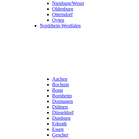
Nienburg/Weser
Oldenburg
Otterndorf
Oyten
Nordrhein-Westfalen
Aachen
Bochum
Bonn
Bornheim
Dormagen
Dülmen
Düsseldorf
Duisburg
Erkrath
Essen
Gescher