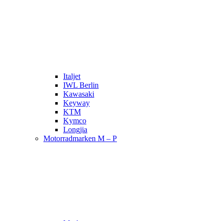
Italjet
IWL Berlin
Kawasaki
Keyway
KTM
Kymco
Longjia
Motorradmarken M – P