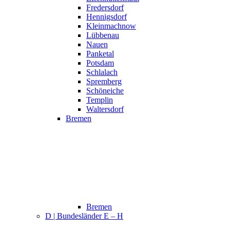
Fredersdorf
Hennigsdorf
Kleinmachnow
Lübbenau
Nauen
Panketal
Potsdam
Schlalach
Spremberg
Schöneiche
Templin
Waltersdorf
Bremen
Bremen
D | Bundesländer E – H