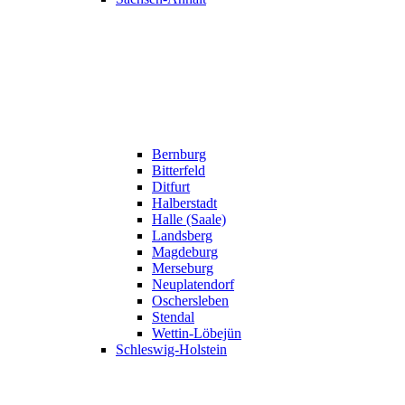
Bernburg
Bitterfeld
Ditfurt
Halberstadt
Halle (Saale)
Landsberg
Magdeburg
Merseburg
Neuplatendorf
Oschersleben
Stendal
Wettin-Löbejün
Schleswig-Holstein