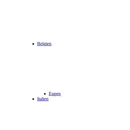
Belgien
Eupen
Italien