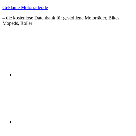
Zum
Geklaute Motorräder.de
Inhalt
– die kostenlose Datenbank für gestohlene Motorräder, Bikes,
springen
Mopeds, Roller
Facebook
Instagram
RSS