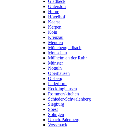
Gladbeck
Gütersloh
Herne
Hövelhof
Kaarst
Kerpen
Köln
Kreuzau
Menden
Mönchengladbach
Monschau
Mülheim an der Ruhr
Münster
Nottuln
Oberhausen
Olsberg
Paderborn
Recklinghausen
Rommerskirchen
Schieder-Schwalenberg
Siegburg
Soest
Solingen
Übach-Palenberg
Vossenack