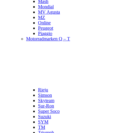
Mash
Mondial
MV Agusta
MZ
Online
Peugeot
Piaggio
Motorradmarken Q – T
Rieju
Simson
Skyteam
Sur-Ron
Super Soco
Suzuki
SYM
TM
Triumph