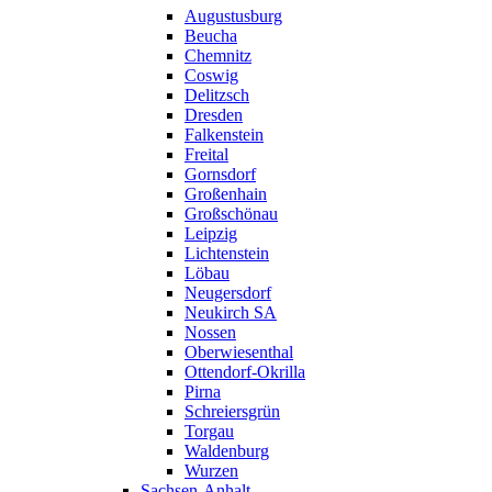
Augustusburg
Beucha
Chemnitz
Coswig
Delitzsch
Dresden
Falkenstein
Freital
Gornsdorf
Großenhain
Großschönau
Leipzig
Lichtenstein
Löbau
Neugersdorf
Neukirch SA
Nossen
Oberwiesenthal
Ottendorf-Okrilla
Pirna
Schreiersgrün
Torgau
Waldenburg
Wurzen
Sachsen-Anhalt