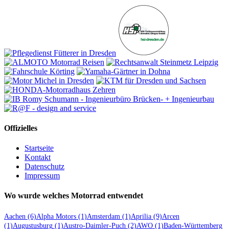
Offizielles
Startseite
Kontakt
Datenschutz
Impressum
Wo wurde welches Motorrad entwendet
Aachen
(6)
Alpha Motors
(1)
Amsterdam
(1)
Aprilia
(9)
Arcen
(1)
Augustusburg
(1)
Austro-Daimler-Puch
(2)
AWO
(1)
Baden-Württemberg