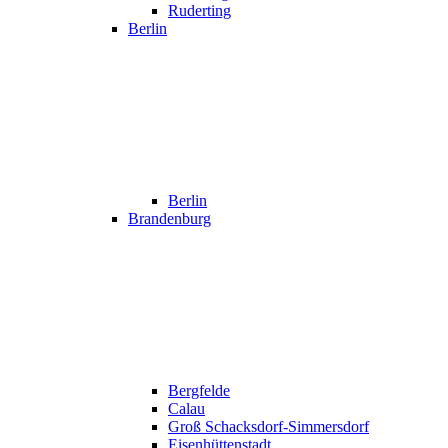
Ruderting
Berlin
Berlin
Brandenburg
Bergfelde
Calau
Groß Schacksdorf-Simmersdorf
Eisenhüttenstadt