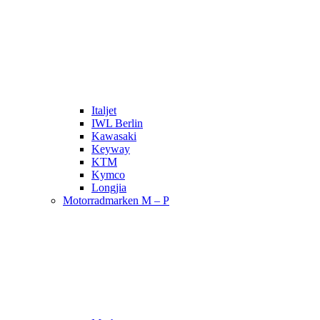
Italjet
IWL Berlin
Kawasaki
Keyway
KTM
Kymco
Longjia
Motorradmarken M – P