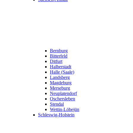
Bernburg
Bitterfeld
Ditfurt
Halberstadt
Halle (Saale)
Landsberg
Magdeburg
Merseburg
Neuplatendorf
Oschersleben
Stendal
Wettin-Löbejün
Schleswig-Holstein