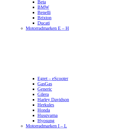
Beta
BMW
Benelli
Brixton
Ducati
Motorradmarken E – H
Egret – eScooter
GasGas
Generic
Gilera
Harley Davidson
Herkules
Honda
Husqvarna
Hyosung
Motorradmarken I – L