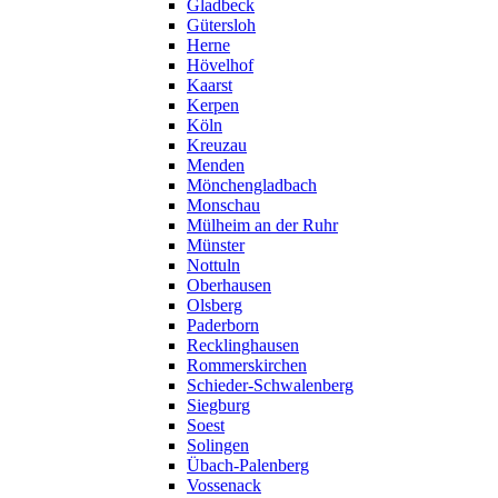
Gladbeck
Gütersloh
Herne
Hövelhof
Kaarst
Kerpen
Köln
Kreuzau
Menden
Mönchengladbach
Monschau
Mülheim an der Ruhr
Münster
Nottuln
Oberhausen
Olsberg
Paderborn
Recklinghausen
Rommerskirchen
Schieder-Schwalenberg
Siegburg
Soest
Solingen
Übach-Palenberg
Vossenack