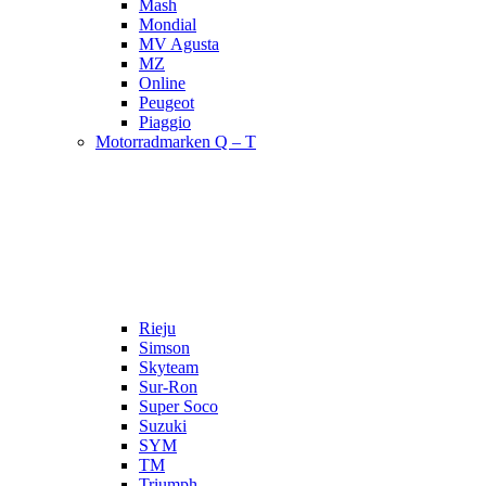
Mash
Mondial
MV Agusta
MZ
Online
Peugeot
Piaggio
Motorradmarken Q – T
Rieju
Simson
Skyteam
Sur-Ron
Super Soco
Suzuki
SYM
TM
Triumph