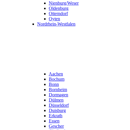
Nienburg/Weser
Oldenburg
Otterndorf
Oyten
Nordrhein-Westfalen
Aachen
Bochum
Bonn
Bornheim
Dormagen
Dülmen
Düsseldorf
Duisburg
Erkrath
Essen
Gescher