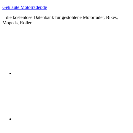
Zum
Geklaute Motorräder.de
Inhalt
– die kostenlose Datenbank für gestohlene Motorräder, Bikes,
springen
Mopeds, Roller
Facebook
Instagram
RSS