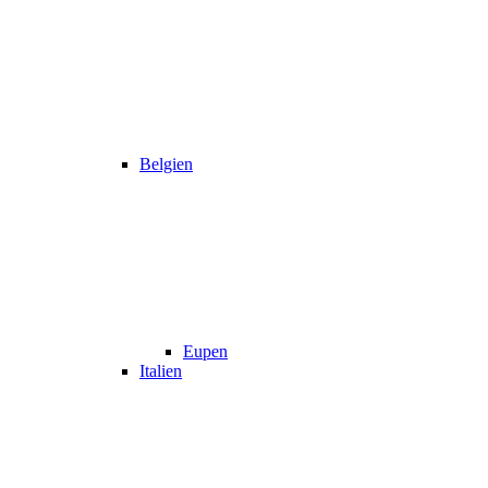
Belgien
Eupen
Italien