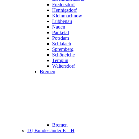
Fredersdorf
Hennigsdorf
Kleinmachnow
Lübbenau
Nauen
Panketal
Potsdam
Schlalach
Spremberg
Schöneiche
Templin
Waltersdorf
Bremen
Bremen
D | Bundesländer E – H