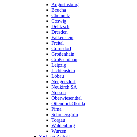
Augustusburg
Beucha
Chemnitz
Coswig
Delitzsch
Dresden
Falkenstein
Freital
Gornsdorf
Großenhain
Großschönau
Leipzig
Lichtenstein
Löbau
Neugersdorf
Neukirch SA
Nossen
Oberwiesenthal
Ottendorf-Okrilla
Pirna
Schreiersgrün
Torgau
Waldenburg
Wurzen
Sachsen-Anhalt