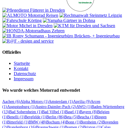
Offizielles
Startseite
Kontakt
Datenschutz
Impressum
Wo wurde welches Motorrad entwendet
Aachen
(6)
Alpha Motors
(1)
Amsterdam
(1)
Aprilia
(9)
Arcen
(1)
Augustusburg
(1)
Austro-Daimler-Puch
(2)
AWO
(1)
Baden-Württemberg
(13)
Bad Sobernheim
(1)
Bad Vilbel
(1)
Basel
(1)
Bayern
(8)
Belgien
(1)
Benelli
(1)
Bergfelde
(1)
Berlin
(86)
Beta
(5)
Beucha
(1)
Bingen
(1)
Bitterfeld
(1)
BMW
(48)
Bochum
(4)
Bonn
(1)
Bornheim
(2)
Bovenden
(2)
Brandenburg
(16)
Braunschweig
(1)
Bremen
(2)
Brixton
(1)
Calau