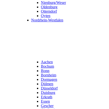
Nienburg/Weser
Oldenburg
Otterndorf
Oyten
Nordrhein-Westfalen
Aachen
Bochum
Bonn
Bornheim
Dormagen
Dülmen
Düsseldorf
Duisburg
Erkrath
Essen
Gescher