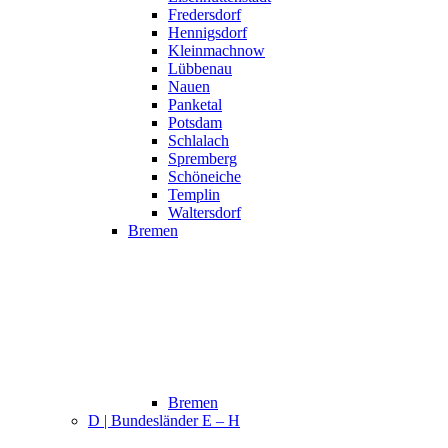
Fredersdorf
Hennigsdorf
Kleinmachnow
Lübbenau
Nauen
Panketal
Potsdam
Schlalach
Spremberg
Schöneiche
Templin
Waltersdorf
Bremen
Bremen
D | Bundesländer E – H