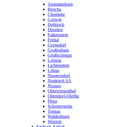
Augustusburg
Beucha
Chemnitz
Coswig
Delitzsch
Dresden
Falkenstein
Freital
Gornsdorf
Großenhain
Großschönau
Leipzig
Lichtenstein
Löbau
Neugersdorf
Neukirch SA
Nossen
Oberwiesenthal
Ottendorf-Okrilla
Pirna
Schreiersgrün
Torgau
Waldenburg
Wurzen
Sachsen-Anhalt