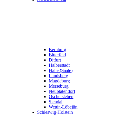
Bernburg
Bitterfeld
Ditfurt
Halberstadt
Halle (Saale)
Landsberg
Magdeburg
Merseburg
Neuplatendorf
Oschersleben
Stendal
Wettin-Löbejün
Schleswig-Holstein