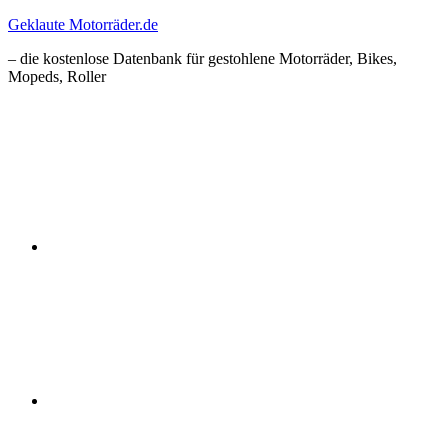
Zum
Geklaute Motorräder.de
Inhalt
– die kostenlose Datenbank für gestohlene Motorräder, Bikes,
springen
Mopeds, Roller
Facebook
Instagram
RSS