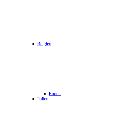
Belgien
Eupen
Italien