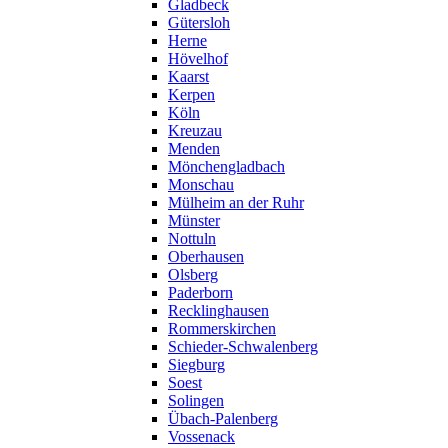
Gladbeck
Gütersloh
Herne
Hövelhof
Kaarst
Kerpen
Köln
Kreuzau
Menden
Mönchengladbach
Monschau
Mülheim an der Ruhr
Münster
Nottuln
Oberhausen
Olsberg
Paderborn
Recklinghausen
Rommerskirchen
Schieder-Schwalenberg
Siegburg
Soest
Solingen
Übach-Palenberg
Vossenack