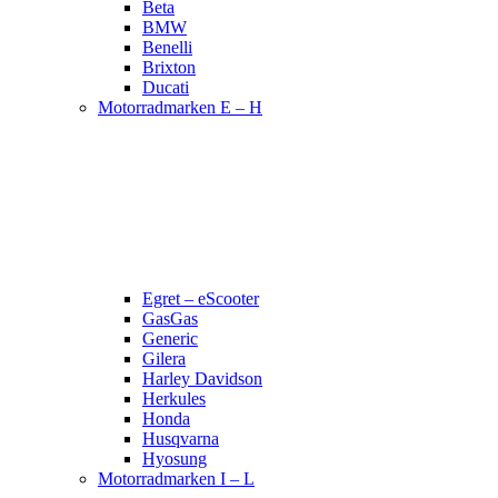
Beta
BMW
Benelli
Brixton
Ducati
Motorradmarken E – H
Egret – eScooter
GasGas
Generic
Gilera
Harley Davidson
Herkules
Honda
Husqvarna
Hyosung
Motorradmarken I – L