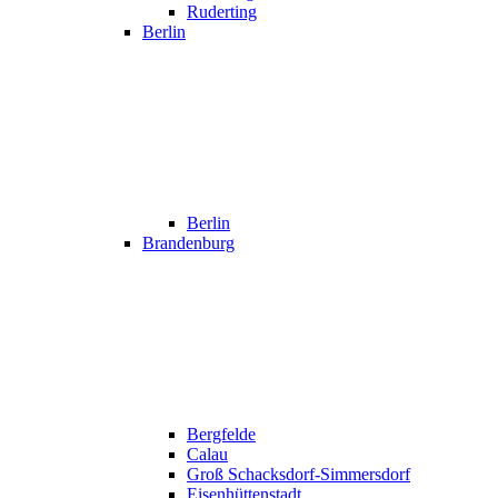
Ruderting
Berlin
Berlin
Brandenburg
Bergfelde
Calau
Groß Schacksdorf-Simmersdorf
Eisenhüttenstadt