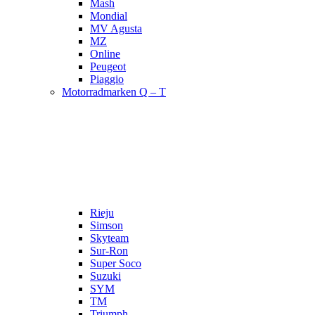
Mash
Mondial
MV Agusta
MZ
Online
Peugeot
Piaggio
Motorradmarken Q – T
Rieju
Simson
Skyteam
Sur-Ron
Super Soco
Suzuki
SYM
TM
Triumph