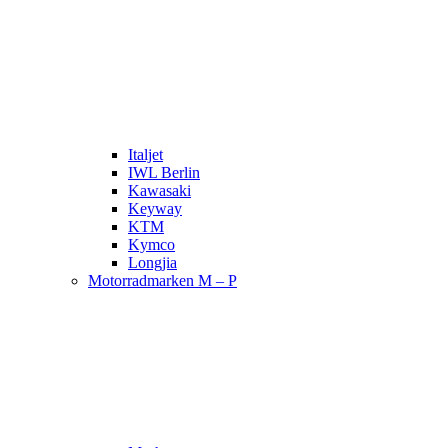
Italjet
IWL Berlin
Kawasaki
Keyway
KTM
Kymco
Longjia
Motorradmarken M – P