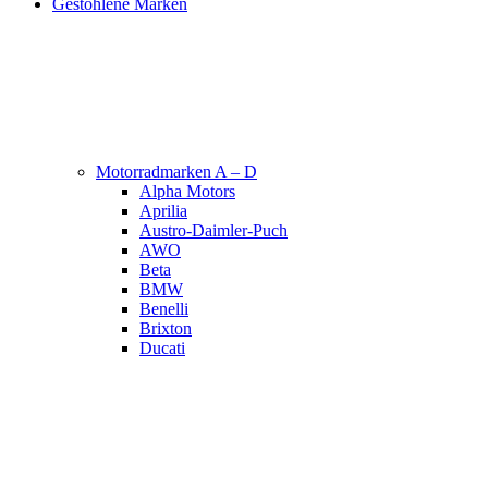
Gestohlene Marken
Motorradmarken A – D
Alpha Motors
Aprilia
Austro-Daimler-Puch
AWO
Beta
BMW
Benelli
Brixton
Ducati