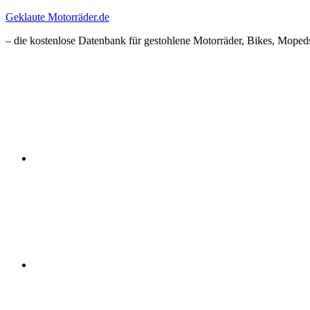
Zum
Geklaute Motorräder.de
Inhalt
– die kostenlose Datenbank für gestohlene Motorräder, Bikes, Mopeds
springen
Facebook
Instagram
RSS