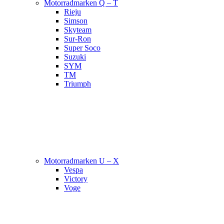
Motorradmarken Q – T
Rieju
Simson
Skyteam
Sur-Ron
Super Soco
Suzuki
SYM
TM
Triumph
Motorradmarken U – X
Vespa
Victory
Voge