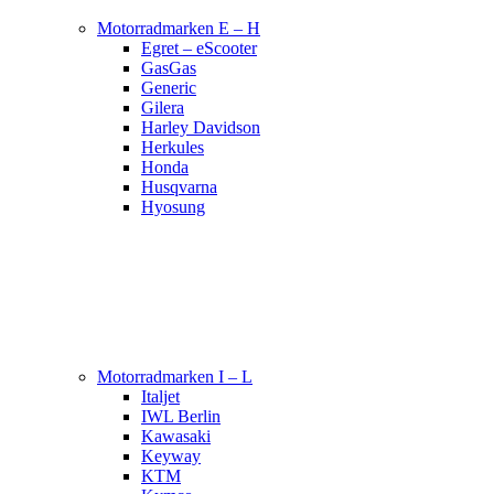
Motorradmarken E – H
Egret – eScooter
GasGas
Generic
Gilera
Harley Davidson
Herkules
Honda
Husqvarna
Hyosung
Motorradmarken I – L
Italjet
IWL Berlin
Kawasaki
Keyway
KTM