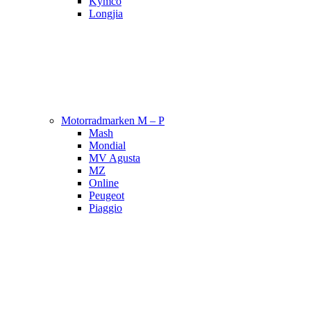
Kymco
Longjia
Motorradmarken M – P
Mash
Mondial
MV Agusta
MZ
Online
Peugeot
Piaggio