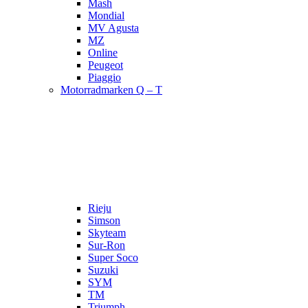
Mash
Mondial
MV Agusta
MZ
Online
Peugeot
Piaggio
Motorradmarken Q – T
Rieju
Simson
Skyteam
Sur-Ron
Super Soco
Suzuki
SYM
TM
Triumph