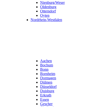
Nienburg/Weser
Oldenburg
Otterndorf
Oyten
Nordrhein-Westfalen
Aachen
Bochum
Bonn
Bornheim
Dormagen
Dülmen
Düsseldorf
Duisburg
Erkrath
Essen
Gescher