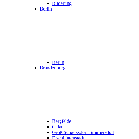
Ruderting
Berlin
Berlin
Brandenburg
Bergfelde
Calau
Groß Schacksdorf-Simmersdorf
Eisenhüttenstadt