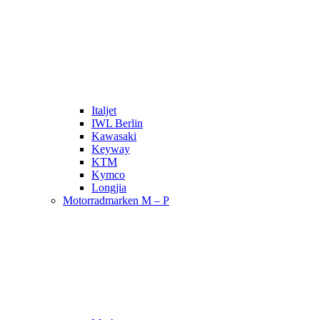
Italjet
IWL Berlin
Kawasaki
Keyway
KTM
Kymco
Longjia
Motorradmarken M – P