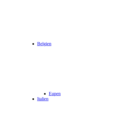
Belgien
Eupen
Italien