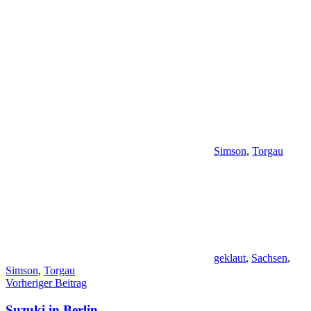
Simson
,
Torgau
geklaut
,
Sachsen
,
Simson
,
Torgau
Beitragsnavigation
Vorheriger Beitrag
Suzuki in Berlin