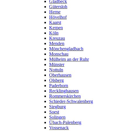
Gladbeck
Gütersloh
Herne
Hövelhof
Kaarst
Kerpen
Köln
Kreuzau
Menden
Mönchengladbach
Monschau
Mülheim an der Ruhr
Münster
Nottuln
Oberhausen
Olsberg
Paderborn
Recklinghausen
Rommerskirchen
Schieder-Schwalenberg
Siegburg
Soest
Solingen
Übach-Palenberg
Vossenack