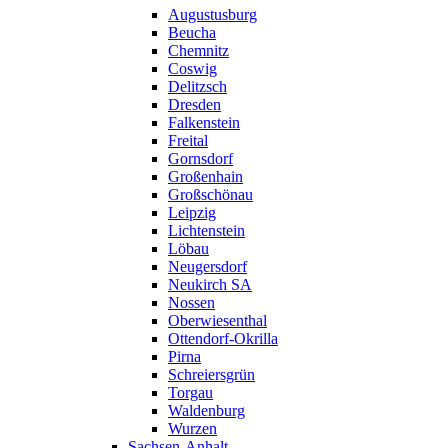
Augustusburg
Beucha
Chemnitz
Coswig
Delitzsch
Dresden
Falkenstein
Freital
Gornsdorf
Großenhain
Großschönau
Leipzig
Lichtenstein
Löbau
Neugersdorf
Neukirch SA
Nossen
Oberwiesenthal
Ottendorf-Okrilla
Pirna
Schreiersgrün
Torgau
Waldenburg
Wurzen
Sachsen-Anhalt