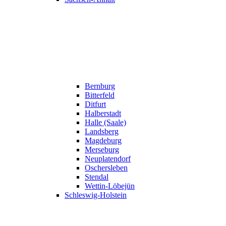
Bernburg
Bitterfeld
Ditfurt
Halberstadt
Halle (Saale)
Landsberg
Magdeburg
Merseburg
Neuplatendorf
Oschersleben
Stendal
Wettin-Löbejün
Schleswig-Holstein