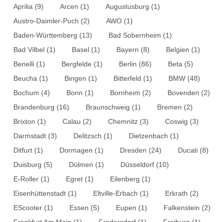
Aprilia
(9)
Arcen
(1)
Augustusburg
(1)
Austro-Daimler-Puch
(2)
AWO
(1)
Baden-Württemberg
(13)
Bad Sobernheim
(1)
Bad Vilbel
(1)
Basel
(1)
Bayern
(8)
Belgien
(1)
Benelli
(1)
Bergfelde
(1)
Berlin
(86)
Beta
(5)
Beucha
(1)
Bingen
(1)
Bitterfeld
(1)
BMW
(48)
Bochum
(4)
Bonn
(1)
Bornheim
(2)
Bovenden
(2)
Brandenburg
(16)
Braunschweig
(1)
Bremen
(2)
Brixton
(1)
Calau
(2)
Chemnitz
(3)
Coswig
(3)
Darmstadt
(3)
Delitzsch
(1)
Dietzenbach
(1)
Ditfurt
(1)
Dormagen
(1)
Dresden
(24)
Ducati
(8)
Duisburg
(5)
Dülmen
(1)
Düsseldorf
(10)
E-Roller
(1)
Egret
(1)
Eilenberg
(1)
Eisenhüttenstadt
(1)
Eltville-Erbach
(1)
Erkrath
(2)
EScooter
(1)
Essen
(5)
Eupen
(1)
Falkenstein
(2)
Frankfurt Am Main
(1)
Fredersdorf
(1)
Freiburg
(1)