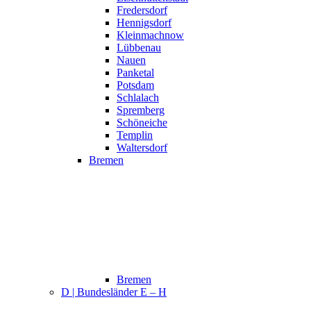
Fredersdorf
Hennigsdorf
Kleinmachnow
Lübbenau
Nauen
Panketal
Potsdam
Schlalach
Spremberg
Schöneiche
Templin
Waltersdorf
Bremen
Bremen
D | Bundesländer E – H