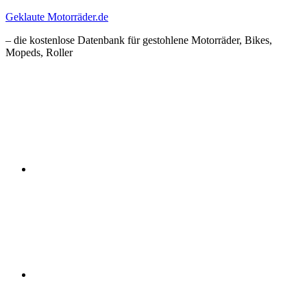
Zum
Geklaute Motorräder.de
Inhalt
– die kostenlose Datenbank für gestohlene Motorräder, Bikes,
springen
Mopeds, Roller
Facebook
Instagram
RSS