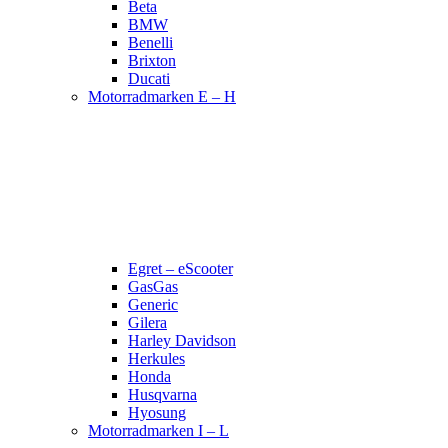
Beta
BMW
Benelli
Brixton
Ducati
Motorradmarken E – H
Egret – eScooter
GasGas
Generic
Gilera
Harley Davidson
Herkules
Honda
Husqvarna
Hyosung
Motorradmarken I – L