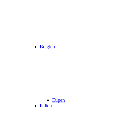
Belgien
Eupen
Italien