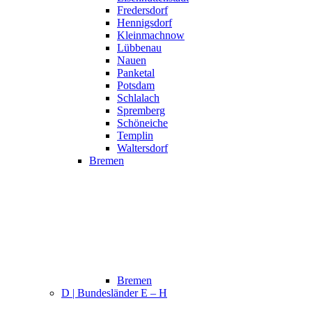
Fredersdorf
Hennigsdorf
Kleinmachnow
Lübbenau
Nauen
Panketal
Potsdam
Schlalach
Spremberg
Schöneiche
Templin
Waltersdorf
Bremen
Bremen
D | Bundesländer E – H