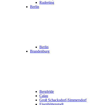
Ruderting
Berlin
Berlin
Brandenburg
Bergfelde
Calau
Groß Schacksdorf-Simmersdorf
Eisenhüttenstadt