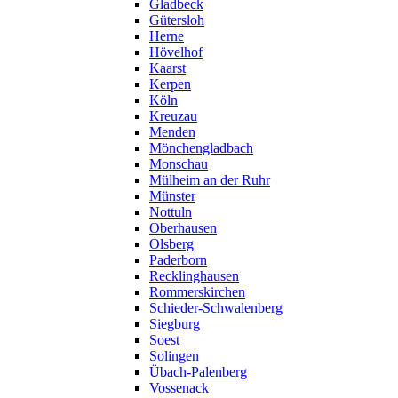
Gladbeck
Gütersloh
Herne
Hövelhof
Kaarst
Kerpen
Köln
Kreuzau
Menden
Mönchengladbach
Monschau
Mülheim an der Ruhr
Münster
Nottuln
Oberhausen
Olsberg
Paderborn
Recklinghausen
Rommerskirchen
Schieder-Schwalenberg
Siegburg
Soest
Solingen
Übach-Palenberg
Vossenack