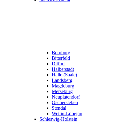
Bernburg
Bitterfeld
Ditfurt
Halberstadt
Halle (Saale)
Landsberg
Magdeburg
Merseburg
Neuplatendorf
Oschersleben
Stendal
Wettin-Löbejün
Schleswig-Holstein