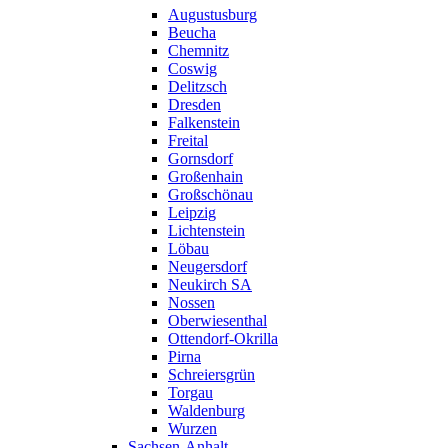
Augustusburg
Beucha
Chemnitz
Coswig
Delitzsch
Dresden
Falkenstein
Freital
Gornsdorf
Großenhain
Großschönau
Leipzig
Lichtenstein
Löbau
Neugersdorf
Neukirch SA
Nossen
Oberwiesenthal
Ottendorf-Okrilla
Pirna
Schreiersgrün
Torgau
Waldenburg
Wurzen
Sachsen-Anhalt