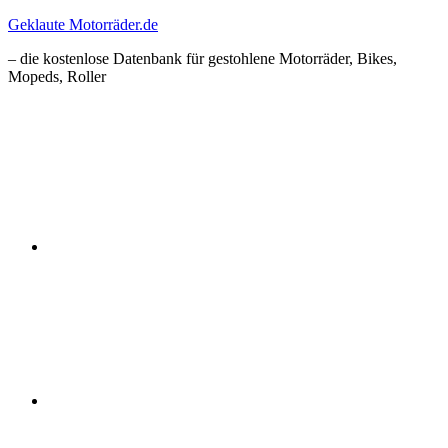
Zum
Geklaute Motorräder.de
Inhalt
– die kostenlose Datenbank für gestohlene Motorräder, Bikes,
springen
Mopeds, Roller
Facebook
Instagram
RSS