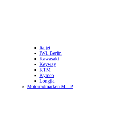
Italjet
IWL Berlin
Kawasaki
Keyway
KTM
Kymco
Longjia
Motorradmarken M – P