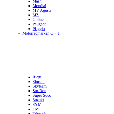
Mash
Mondial
MV Agusta
MZ
Online
Peugeot
Piaggio
Motorradmarken Q – T
Rieju
Simson
Skyteam
Sur-Ron
Super Soco
Suzuki
SYM
TM
Triumph