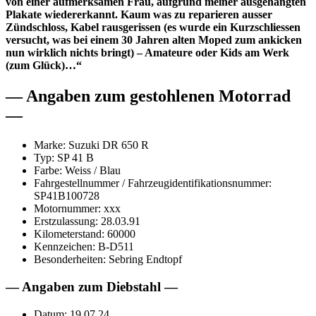
von einer aufmerksamen Frau, aufgrund meiner ausgehängten
Plakate wiedererkannt. Kaum was zu reparieren ausser
Zündschloss, Kabel rausgerissen (es wurde ein Kurzschliessen
versucht, was bei einem 30 Jahren alten Moped zum ankicken
nun wirklich nichts bringt) – Amateure oder Kids am Werk
(zum Glück)…“
— Angaben zum gestohlenen Motorrad
—
Marke: Suzuki DR 650 R
Typ: SP 41 B
Farbe: Weiss / Blau
Fahrgestellnummer / Fahrzeugidentifikationsnummer:
SP41B100728
Motornummer: xxx
Erstzulassung: 28.03.91
Kilometerstand: 60000
Kennzeichen: B-D511
Besonderheiten: Sebring Endtopf
— Angaben zum Diebstahl —
Datum: 19.07.24