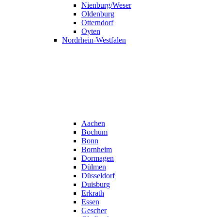
Nienburg/Weser
Oldenburg
Otterndorf
Oyten
Nordrhein-Westfalen
Aachen
Bochum
Bonn
Bornheim
Dormagen
Dülmen
Düsseldorf
Duisburg
Erkrath
Essen
Gescher