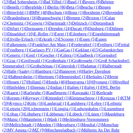
(13)
Bad Sobernheim
(1)
Bad Vilbel
(1)
Basel
(1)
Bayern
(8)
Belgien
(1)
Benelli
(1)
Bergfelde
(1)
Berlin
(86)
Beta
(5)
Beucha
(1)
Bingen
(1)
Bitterfeld
(1)
BMW
(48)
Bochum
(4)
Bonn
(1)
Bornheim
(2)
Bovenden
(2)
Brandenburg
(16)
Braunschweig
(1)
Bremen
(2)
Brixton
(1)
Calau
(2)
Chemnitz
(3)
Coswig
(3)
Darmstadt
(3)
Delitzsch
(1)
Dietzenbach
(1)
Ditfurt
(1)
Dormagen
(1)
Dresden
(24)
Ducati
(8)
Duisburg
(5)
Dülmen
(1)
Düsseldorf
(10)
E-Roller
(1)
Egret
(1)
Eilenberg
(1)
Eisenhüttenstadt
(1)
Eltville-Erbach
(1)
Erkrath
(2)
EScooter
(1)
Essen
(5)
Eupen
(1)
Falkenstein
(2)
Frankfurt Am Main
(1)
Fredersdorf
(1)
Freiburg
(1)
Freital
(1)
Friedberg
(1)
Garlasco PV
(1)
GasGas
(1)
Geklaut
(415)
Gelsenkirchen
(1)
Generic
(1)
Genf
(1)
Gescher
(1)
Gilera
(1)
Gladbeck
(1)
Gornsdorf
(1)
Graz
(1)
Greifswald
(1)
Großenhain
(1)
Großrosseln
(1)
Groß Schacksdorf-
Simmersdorf
(1)
Großschönau
(1)
Gütersloh
(1)
Hadamar
(1)
Halberstadt
(2)
Halle (Saale)
(1)
Hamburg
(12)
Hannover
(4)
Harley Davidson
(11)
Haßmersheim
(1)
Heemsen
(5)
Hennigsdorf
(1)
Herkules
(2)
Herne
(1)
Hessen
(17)
Holland
(5)
Honda
(46)
Husqvarna
(10)
Hyosung
(1)
Hövelhof
(1)
Hünfelden
(1)
Ilmenau
(2)
Indian
(1)
Italien
(1)
Italjet
(1)
IWL Berlin
(2)
Kaarst
(1)
Karlsruhe
(5)
Kaufbeuren
(1)
Kawasaki
(31)
Kerkrade
(1)
Kerpen
(4)
Keyway
(1)
Kittendorf
(1)
Kleinmachnow
(1)
Kreuzau
(1)
KTM
(59)
Kymco
(2)
Köln
(16)
Landgraaf
(1)
Landsberg
(1)
Lehre
(1)
Leibnitz
(1)
Leipzig
(20)
Lichtenstein
(1)
Longjia
(1)
Ludwigshafen
(1)
Luxemburg
(1)
Löbau
(3)
Löhnberg
(1)
Lübbenau
(1)
Lübeck
(1)
Lünen
(1)
Magdeburg
(9)
Mainz
(3)
Mannheim
(1)
Mash
(1)
Mecklenburg-Vorpommern
(10)
Mellrichstadt
(1)
Menden
(1)
Merseburg
(1)
Mondial
(2)
Monschau
(2)
MV Agusta
(2)
MZ
(9)
Mönchengladbach
(1)
Mülheim An Der Ruhr