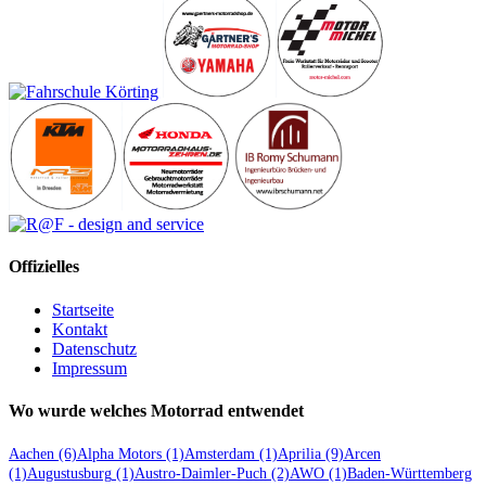
Offizielles
Startseite
Kontakt
Datenschutz
Impressum
Wo wurde welches Motorrad entwendet
Aachen
(6)
Alpha Motors
(1)
Amsterdam
(1)
Aprilia
(9)
Arcen
(1)
Augustusburg
(1)
Austro-Daimler-Puch
(2)
AWO
(1)
Baden-Württemberg