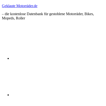
Zum
Geklaute Motorräder.de
Inhalt
– die kostenlose Datenbank für gestohlene Motorräder, Bikes,
springen
Mopeds, Roller
Facebook
Instagram
RSS