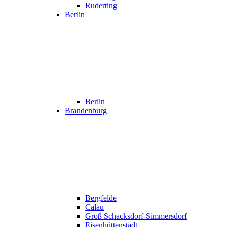
Ruderting
Berlin
Berlin
Brandenburg
Bergfelde
Calau
Groß Schacksdorf-Simmersdorf
Eisenhüttenstadt