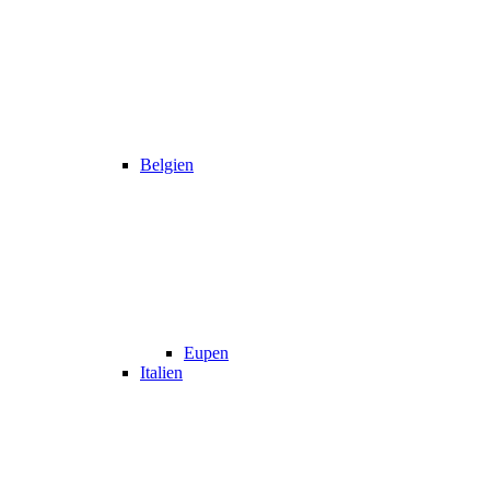
Belgien
Eupen
Italien