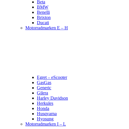
Beta
BMW
Benelli
Brixton
Ducati
Motorradmarken E – H
Egret – eScooter
GasGas
Generic
Gilera
Harley Davidson
Herkules
Honda
Husqvarna
Hyosung
Motorradmarken I – L