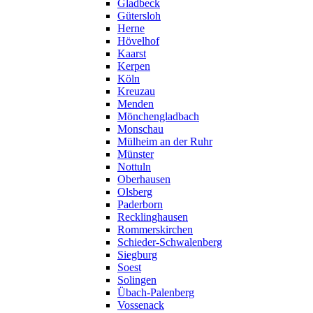
Gladbeck
Gütersloh
Herne
Hövelhof
Kaarst
Kerpen
Köln
Kreuzau
Menden
Mönchengladbach
Monschau
Mülheim an der Ruhr
Münster
Nottuln
Oberhausen
Olsberg
Paderborn
Recklinghausen
Rommerskirchen
Schieder-Schwalenberg
Siegburg
Soest
Solingen
Übach-Palenberg
Vossenack