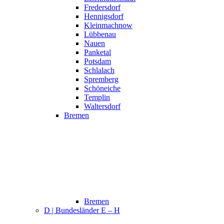
Fredersdorf
Hennigsdorf
Kleinmachnow
Lübbenau
Nauen
Panketal
Potsdam
Schlalach
Spremberg
Schöneiche
Templin
Waltersdorf
Bremen
Bremen
D | Bundesländer E – H