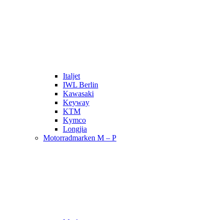
Italjet
IWL Berlin
Kawasaki
Keyway
KTM
Kymco
Longjia
Motorradmarken M – P