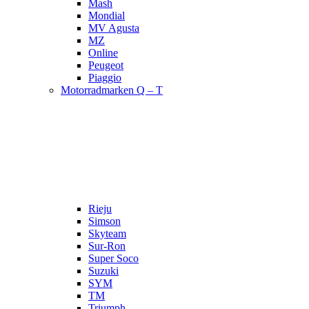
Mash
Mondial
MV Agusta
MZ
Online
Peugeot
Piaggio
Motorradmarken Q – T
Rieju
Simson
Skyteam
Sur-Ron
Super Soco
Suzuki
SYM
TM
Triumph