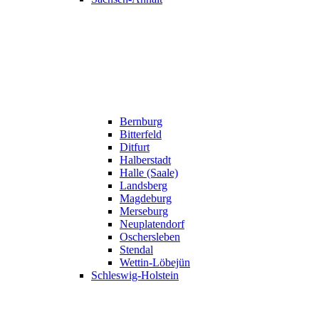
Bernburg
Bitterfeld
Ditfurt
Halberstadt
Halle (Saale)
Landsberg
Magdeburg
Merseburg
Neuplatendorf
Oschersleben
Stendal
Wettin-Löbejün
Schleswig-Holstein