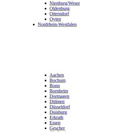
Nienburg/Weser
Oldenburg
Otterndorf
Oyten
Nordrhein-Westfalen
Aachen
Bochum
Bonn
Bornheim
Dormagen
Dülmen
Düsseldorf
Duisburg
Erkrath
Essen
Gescher