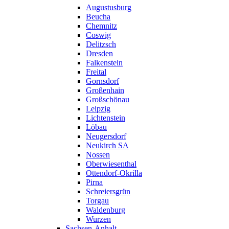
Augustusburg
Beucha
Chemnitz
Coswig
Delitzsch
Dresden
Falkenstein
Freital
Gornsdorf
Großenhain
Großschönau
Leipzig
Lichtenstein
Löbau
Neugersdorf
Neukirch SA
Nossen
Oberwiesenthal
Ottendorf-Okrilla
Pirna
Schreiersgrün
Torgau
Waldenburg
Wurzen
Sachsen-Anhalt