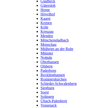
Gladbeck
Gütersloh
Herne
Hövelhof
Kaarst
Kerpen
Köln
Kreuzau
Menden
Mönchengladbach
Monschau
Mülheim an der Ruhr
Münster
Nottuln
Oberhausen
Olsberg
Paderborn
Recklinghausen
Rommerskirchen
Schieder-Schwalenberg
Siegburg
Soest
Solingen
Übach-Palenberg
Vossenack