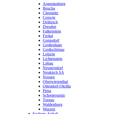
Augustusburg
Beucha
Chemnitz
Coswig
Delitzsch
Dresden
Falkenstein
Freital
Gornsdorf
Großenhain
Großschönau
Leipzig
Lichtenstein
Löbau
Neugersdorf
Neukirch SA
Nossen
Oberwiesenthal
Ottendorf-Okrilla
Pirna
Schreiersgrün
Torgau
Waldenburg
Wurzen
Sachsen-Anhalt