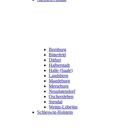
Bernburg
Bitterfeld
Ditfurt
Halberstadt
Halle (Saale)
Landsberg
Magdeburg
Merseburg
Neuplatendorf
Oschersleben
Stendal
Wettin-Löbejün
Schleswig-Holstein