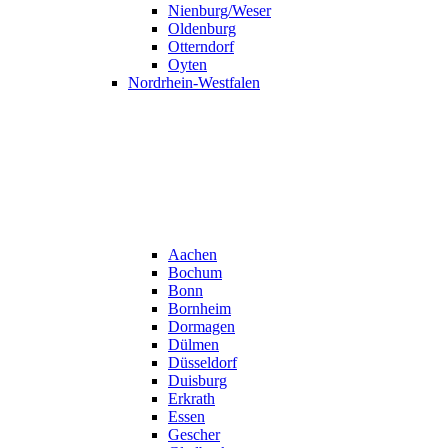
Nienburg/Weser
Oldenburg
Otterndorf
Oyten
Nordrhein-Westfalen
Aachen
Bochum
Bonn
Bornheim
Dormagen
Dülmen
Düsseldorf
Duisburg
Erkrath
Essen
Gescher