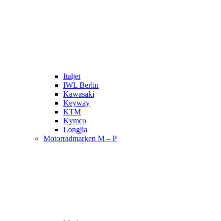
Italjet
IWL Berlin
Kawasaki
Keyway
KTM
Kymco
Longjia
Motorradmarken M – P