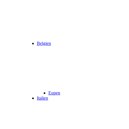
Belgien
Eupen
Italien