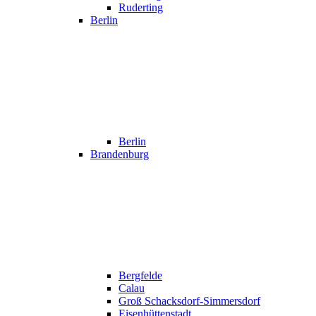
Ruderting
Berlin
Berlin
Brandenburg
Bergfelde
Calau
Groß Schacksdorf-Simmersdorf
Eisenhüttenstadt