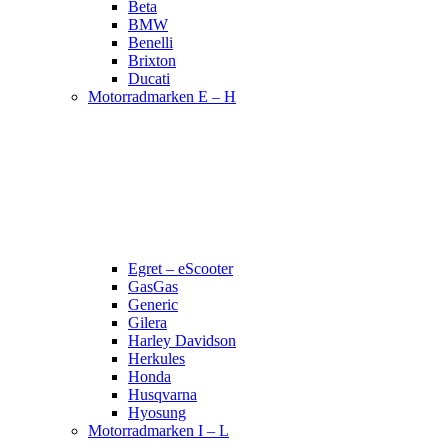
Beta
BMW
Benelli
Brixton
Ducati
Motorradmarken E – H
Egret – eScooter
GasGas
Generic
Gilera
Harley Davidson
Herkules
Honda
Husqvarna
Hyosung
Motorradmarken I – L