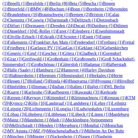
(1)
Benelli
(1)
Bergfelde
(1)
Berlin
(86)
Beta
(5)
Beucha
(1)
Bingen
(1)
Bitterfeld
(1)
BMW
(48)
Bochum
(4)
Bonn
(1)
Bornheim
(2)
Bovenden
(2)
Brandenburg
(16)
Braunschweig
(1)
Bremen
(2)
Brixton
(1)
Calau
(2)
Chemnitz
(3)
Coswig
(3)
Darmstadt
(3)
Delitzsch
(1)
Dietzenbach
(1)
Ditfurt
(1)
Dormagen
(1)
Dresden
(24)
Ducati
(8)
Duisburg
(5)
Dülmen
(1)
Düsseldorf
(10)
E-Roller
(1)
Egret
(1)
Eilenberg
(1)
Eisenhüttenstadt
(1)
Eltville-Erbach
(1)
Erkrath
(2)
EScooter
(1)
Essen
(5)
Eupen
(1)
Falkenstein
(2)
Frankfurt Am Main
(1)
Fredersdorf
(1)
Freiburg
(1)
Freital
(1)
Friedberg
(1)
Garlasco PV
(1)
GasGas
(1)
Geklaut
(415)
Gelsenkirchen
(1)
Generic
(1)
Genf
(1)
Gescher
(1)
Gilera
(1)
Gladbeck
(1)
Gornsdorf
(1)
Graz
(1)
Greifswald
(1)
Großenhain
(1)
Großrosseln
(1)
Groß Schacksdorf-
Simmersdorf
(1)
Großschönau
(1)
Gütersloh
(1)
Hadamar
(1)
Halberstadt
(2)
Halle (Saale)
(1)
Hamburg
(12)
Hannover
(4)
Harley Davidson
(11)
Haßmersheim
(1)
Heemsen
(5)
Hennigsdorf
(1)
Herkules
(2)
Herne
(1)
Hessen
(17)
Holland
(5)
Honda
(46)
Husqvarna
(10)
Hyosung
(1)
Hövelhof
(1)
Hünfelden
(1)
Ilmenau
(2)
Indian
(1)
Italien
(1)
Italjet
(1)
IWL Berlin
(2)
Kaarst
(1)
Karlsruhe
(5)
Kaufbeuren
(1)
Kawasaki
(31)
Kerkrade
(1)
Kerpen
(4)
Keyway
(1)
Kittendorf
(1)
Kleinmachnow
(1)
Kreuzau
(1)
KTM
(59)
Kymco
(2)
Köln
(16)
Landgraaf
(1)
Landsberg
(1)
Lehre
(1)
Leibnitz
(1)
Leipzig
(20)
Lichtenstein
(1)
Longjia
(1)
Ludwigshafen
(1)
Luxemburg
(1)
Löbau
(3)
Löhnberg
(1)
Lübbenau
(1)
Lübeck
(1)
Lünen
(1)
Magdeburg
(9)
Mainz
(3)
Mannheim
(1)
Mash
(1)
Mecklenburg-Vorpommern
(10)
Mellrichstadt
(1)
Menden
(1)
Merseburg
(1)
Mondial
(2)
Monschau
(2)
MV Agusta
(2)
MZ
(9)
Mönchengladbach
(1)
Mülheim An Der Ruhr
(1)
München
(3)
Münster
(1)
Nackenheim
(1)
Nauen
(1)
Nauheim