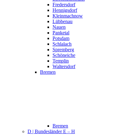
Fredersdorf
Hennigsdorf
Kleinmachnow
Lübbenau
Nauen
Panketal
Potsdam
Schlalach
Spremberg
Schöneiche
Templin
Waltersdorf
Bremen
Bremen
D | Bundesländer E – H