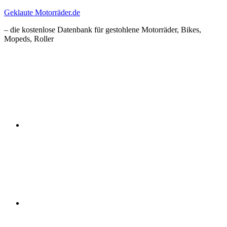
Zum
Geklaute Motorräder.de
Inhalt
– die kostenlose Datenbank für gestohlene Motorräder, Bikes,
springen
Mopeds, Roller
Facebook
Instagram
RSS