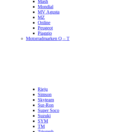
Mash
Mondial
MV Agusta
MZ
Online
Peugeot
Piaggio
Motorradmarken Q – T
Rieju
Simson
Skyteam
Sur-Ron
Super Soco
Suzuki
SYM
TM
Triumph